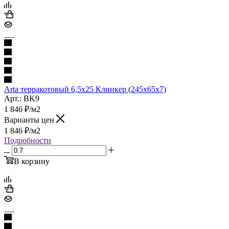
Arta терракотовый 6,5х25 Клинкер (245x65x7)
Арт.: BK9
1 846
₽
/м2
Варианты цен
1 846
₽
/м2
Подробности
В корзину