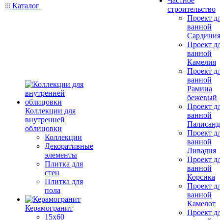
Частное
Каталог
строительство
Проект д
ванной
Сардини
Проект д
ванной
Камелия
Проект д
ванной
Рамина
бежевый
Проект д
Коллекции для
ванной
внутренней
Палисанд
облицовки
Проект д
Коллекции
ванной
Декоративные
Ливадия
элементы
Проект д
Плитка для
ванной
стен
Корсика
Плитка для
Проект д
пола
ванной
Камелот
Керамогранит
Проект д
15х60