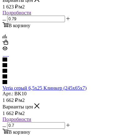
Варианты цен
1 623
₽
/м2
Подробности
В корзину
Veria серый 6,5х25 Клинкер (245x65x7)
Арт.: BK10
1 662
₽
/м2
Варианты цен
1 662
₽
/м2
Подробности
В корзину