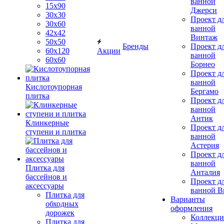
ванной
15x90
Джерси
30х30
Проект д
30х60
ванной
42х42
Винтаж
50х50
Бренды
Проект д
60х120
Акции
ванной
60х60
Борнео
Проект д
ванной
Кислотоупорная
Бергамо
плитка
Проект д
ванной
Антик
Клинкерные
Проект д
ступени и плитка
ванной
Астерия
Проект д
ванной
Плитка для
Анталия
бассейнов и
Проект д
аксессуары
ванной Br
Плитка для
Варианты
обходных
оформления
дорожек
Коллекци
Плитка для