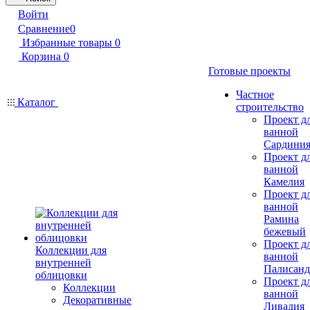
Войти
Сравнение
0
Избранные товары
0
Корзина
0
Готовые проекты
Частное
Каталог
строительство
Проект д
ванной
Сардини
Проект д
ванной
Камелия
Проект д
ванной
Рамина
бежевый
Проект д
Коллекции для
ванной
внутренней
Палисанд
облицовки
Проект д
Коллекции
ванной
Декоративные
Ливадия