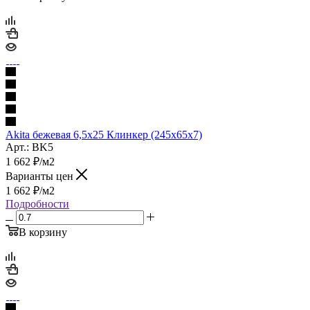
Akita бежевая 6,5х25 Клинкер (245x65x7)
Арт.: BK5
1 662
₽
/м2
Варианты цен
1 662
₽
/м2
Подробности
В корзину