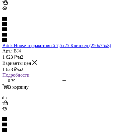
Brick House терракотовый 7,5х25 Клинкер (250x75x8)
Арт.: BJ4
1 623
₽
/м2
Варианты цен
1 623
₽
/м2
Подробности
В корзину