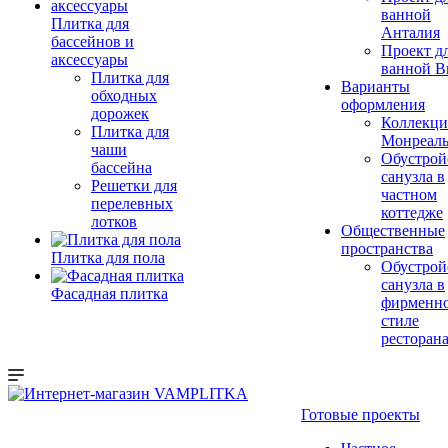
ванной
Плитка для
Анталия
бассейнов и
Проект д
аксессуары
ванной Br
Плитка для
Варианты
обходных
оформления
дорожек
Коллекци
Плитка для
Монреал
чаши
Обустрой
бассейна
санузла в
Решетки для
частном
перелевных
коттедже
лотков
Общественные
пространства
Плитка для пола
Обустрой
санузла в
Фасадная плитка
фирменн
стиле
ресторан
Готовые проекты