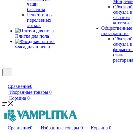
Монреал
чаши
Обустрой
бассейна
санузла в
Решетки для
частном
перелевных
коттедже
лотков
Общественные
пространства
Плитка для пола
Обустрой
санузла в
Фасадная плитка
фирменн
стиле
ресторан
Сравнение
0
Избранные товары
0
Корзина
0
Сравнение
0
Избранные товары
0
Корзина
0