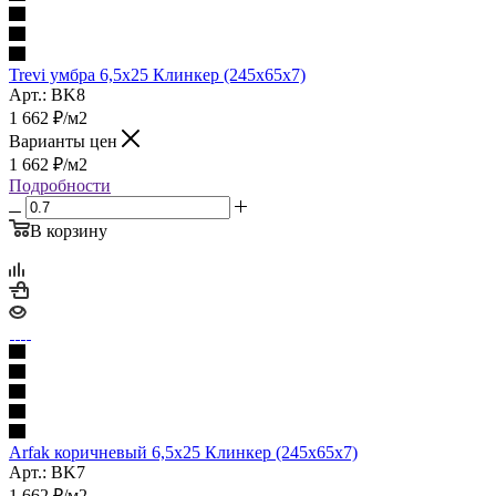
Trevi умбра 6,5х25 Клинкер (245x65x7)
Арт.: BK8
1 662
₽
/м2
Варианты цен
1 662
₽
/м2
Подробности
В корзину
Arfak коричневый 6,5х25 Клинкер (245x65x7)
Арт.: BK7
1 662
₽
/м2