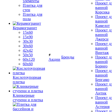
элементы
Проект д
Плитка для
ванной
стен
Корсика
Плитка для
Проект д
пола
ванной
Камелот
Керамогранит
Проект д
15х60
ванной
15x90
Джерси
30х30
Проект д
30х60
ванной
42х42
Винтаж
50х50
Бренды
Проект д
60х120
Акции
ванной
60х60
Борнео
Проект д
ванной
Кислотоупорная
Бергамо
плитка
Проект д
ванной
Антик
Клинкерные
Проект д
ступени и плитка
ванной
Астерия
Проект д