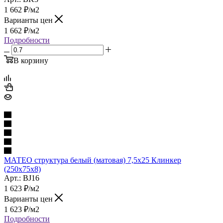
1 662
₽
/м2
Варианты цен
1 662
₽
/м2
Подробности
В корзину
МАТЕО структура белый (матовая) 7,5х25 Клинкер
(250x75x8)
Арт.: BJ16
1 623
₽
/м2
Варианты цен
1 623
₽
/м2
Подробности