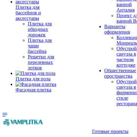
ванной
Плитка для
Анталия
бассейнов и
Проект д
аксессуары
ванной Br
Плитка для
Варианты
обходных
оформления
дорожек
Коллекци
Плитка для
Монреал
чаши
Обустрой
бассейна
санузла в
Решетки для
частном
перелевных
коттедже
лотков
Общественные
пространства
Плитка для пола
Обустрой
санузла в
Фасадная плитка
фирменн
стиле
ресторан
Готовые проекты