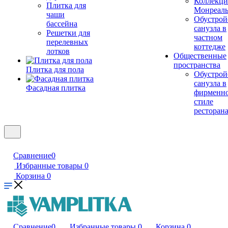
Коллекци
Плитка для
Монреал
чаши
Обустрой
бассейна
санузла в
Решетки для
частном
перелевных
коттедже
лотков
Общественные
пространства
Плитка для пола
Обустрой
санузла в
Фасадная плитка
фирменн
стиле
ресторан
Сравнение
0
Избранные товары
0
Корзина
0
Сравнение
0
Избранные товары
0
Корзина
0