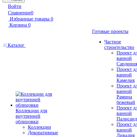
Войти
Сравнение
0
Избранные товары
0
Корзина
0
Готовые проекты
Частное
Каталог
строительство
Проект д
ванной
Сардини
Проект д
ванной
Камелия
Проект д
ванной
Рамина
бежевый
Проект д
Коллекции для
ванной
внутренней
Палисанд
облицовки
Проект д
Коллекции
ванной
Декоративные
Ливадия