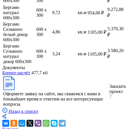
600х300
300
₽
Бергамо
9.272,88
600 х
натурал
9,72
кв.м
954,00 ₽
300
₽
600х300
Бергамо
5.370,30
Сельвино
600 х
4,86
кв.м
1105,00 ₽
белый декор
300
₽
600х300
Бергамо
3.580,20
Сельвино
600 х
3,24
кв.м
1105,00 ₽
натурал
300
₽
декор 600х300
Документы
Борнео расчёт
477,7 кб
Заказать
проект
Оформите заявку на сайте, мы свяжемся с вами в
ближайшее время и ответим на все интересующие
вопросы.
Назад к списку