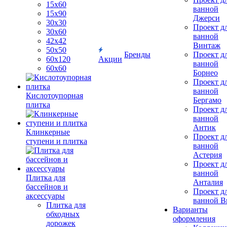
15х60
ванной
15x90
Джерси
30х30
Проект д
30х60
ванной
42х42
Винтаж
50х50
Бренды
Проект д
60х120
Акции
ванной
60х60
Борнео
Проект д
ванной
Кислотоупорная
Бергамо
плитка
Проект д
ванной
Антик
Клинкерные
Проект д
ступени и плитка
ванной
Астерия
Проект д
ванной
Плитка для
Анталия
бассейнов и
Проект д
аксессуары
ванной Br
Плитка для
Варианты
обходных
оформления
дорожек