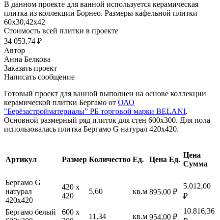
В данном проекте для ванной используется керамическая
плитка из коллекции Борнео. Размеры кафельной плитки
60х30,42х42
Стоимость всей плитки в проекте
34 053,74 ₽
Автор
Анна Белкова
Заказать проект
Написать сообщение
Готовый проект для ванной выполнен на основе коллекции
керамической плитки Бергамо от
ОАО
"Берёзастройматериалы” РБ торговой марки BELANI
.
Основной размерный ряд плиток для стен 600х300. Для пола
использовалась плитка Бергамо G натурал 420х420.
Цена
Артикул
Размер
Количество
Ед.
Цена Ед.
Сумма
Бергамо G
5.012,00
420 х
натурал
5,60
кв.м
895,00 ₽
420
₽
420х420
10.816,36
Бергамо белый
600 х
11,34
кв.м
954,00 ₽