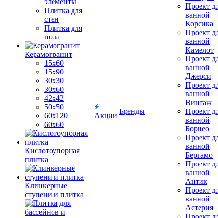
элементы
Проект д
Плитка для
ванной
стен
Корсика
Плитка для
Проект д
пола
ванной
Камелот
Керамогранит
Проект д
15х60
ванной
15x90
Джерси
30х30
Проект д
30х60
ванной
42х42
Винтаж
50х50
Бренды
Проект д
60х120
Акции
ванной
60х60
Борнео
Проект д
ванной
Кислотоупорная
Бергамо
плитка
Проект д
ванной
Антик
Клинкерные
Проект д
ступени и плитка
ванной
Астерия
Проект д