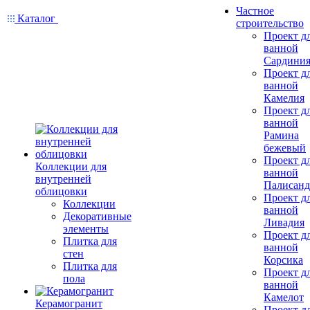
Частное
Каталог
строительство
Проект д
ванной
Сардини
Проект д
ванной
Камелия
Проект д
ванной
Рамина
бежевый
Проект д
Коллекции для
ванной
внутренней
Палисанд
облицовки
Проект д
Коллекции
ванной
Декоративные
Ливадия
элементы
Проект д
Плитка для
ванной
стен
Корсика
Плитка для
Проект д
пола
ванной
Камелот
Керамогранит
Проект д