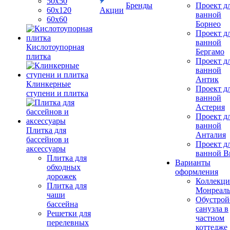
50х50
Бренды
Проект д
60х120
Акции
ванной
60х60
Борнео
Проект д
ванной
Кислотоупорная
Бергамо
плитка
Проект д
ванной
Антик
Клинкерные
Проект д
ступени и плитка
ванной
Астерия
Проект д
ванной
Плитка для
Анталия
бассейнов и
Проект д
аксессуары
ванной Br
Плитка для
Варианты
обходных
оформления
дорожек
Коллекци
Плитка для
Монреал
чаши
Обустрой
бассейна
санузла в
Решетки для
частном
перелевных
коттедже