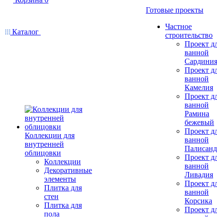
Готовые проекты
Частное
Каталог
строительство
Проект д
ванной
Сардини
Проект д
ванной
Камелия
Проект д
ванной
Рамина
бежевый
Проект д
Коллекции для
ванной
внутренней
Палисанд
облицовки
Проект д
Коллекции
ванной
Декоративные
Ливадия
элементы
Проект д
Плитка для
ванной
стен
Корсика
Плитка для
Проект д
пола