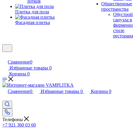
лотков
Общественные
пространства
Плитка для пола
Обустрой
санузла в
Фасадная плитка
фирменн
стиле
ресторан
Сравнение
0
Избранные товары
0
Корзина
0
Сравнение
0
Избранные товары
0
Корзина
0
Телефоны
+7 921 360 03 60