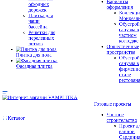
Варианты
обходных
оформления
дорожек
Коллекци
Плитка для
Монреал
чаши
Обустрой
бассейна
санузла в
Решетки для
частном
перелевных
коттедже
лотков
Общественные
пространства
Плитка для пола
Обустрой
санузла в
Фасадная плитка
фирменн
стиле
ресторан
Готовые проекты
Частное
Каталог
строительство
Проект д
ванной
Сардини