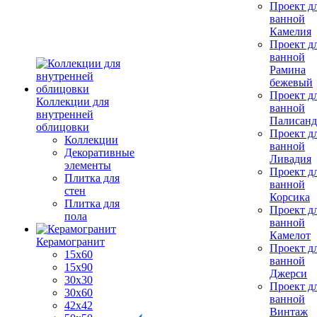
Проект д
ванной
Камелия
Проект д
ванной
Рамина
бежевый
Проект д
Коллекции для
ванной
внутренней
Палисанд
облицовки
Проект д
Коллекции
ванной
Декоративные
Ливадия
элементы
Проект д
Плитка для
ванной
стен
Корсика
Плитка для
Проект д
пола
ванной
Камелот
Керамогранит
Проект д
15х60
ванной
15x90
Джерси
30х30
Проект д
30х60
ванной
42х42
Винтаж