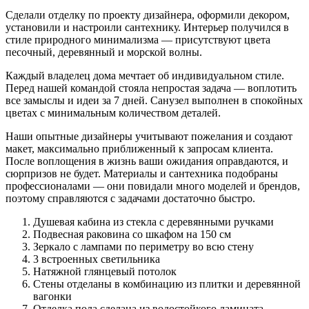
Сделали отделку по проекту дизайнера, оформили декором,
установили и настроили сантехнику. Интерьер получился в
стиле природного минимализма — присутствуют цвета
песочный, деревянный и морской волны.
Каждый владелец дома мечтает об индивидуальном стиле.
Перед нашей командой стояла непростая задача — воплотить
все замыслы и идеи за 7 дней. Санузел выполнен в спокойных
цветах с минимальным количеством деталей.
Наши опытные дизайнеры учитывают пожелания и создают
макет, максимально приближенный к запросам клиента.
После воплощения в жизнь ваши ожидания оправдаются, и
сюрпризов не будет. Материалы и сантехника подобраны
профессионалами — они повидали много моделей и брендов,
поэтому справляются с задачами достаточно быстро.
Душевая кабина из стекла с деревянными ручками
Подвесная раковина со шкафом на 150 см
Зеркало с лампами по периметру во всю стену
3 встроенных светильника
Натяжной глянцевый потолок
Стены отделаны в комбинацию из плитки и деревянной
вагонки
Отделка пола сделана из водостойкого ламината