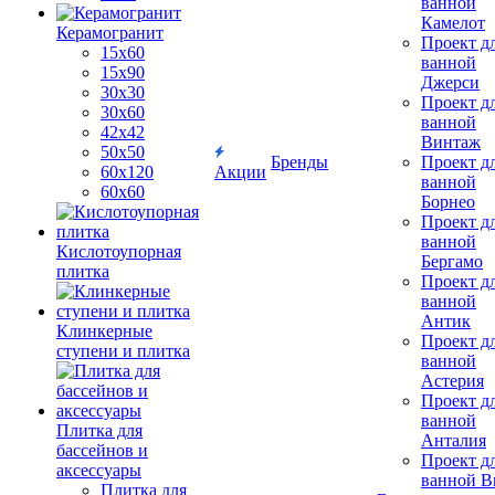
ванной
Камелот
Керамогранит
Проект д
15х60
ванной
15x90
Джерси
30х30
Проект д
30х60
ванной
42х42
Винтаж
50х50
Бренды
Проект д
60х120
Акции
ванной
60х60
Борнео
Проект д
ванной
Кислотоупорная
Бергамо
плитка
Проект д
ванной
Антик
Клинкерные
Проект д
ступени и плитка
ванной
Астерия
Проект д
ванной
Плитка для
Анталия
бассейнов и
Проект д
аксессуары
ванной Br
Плитка для