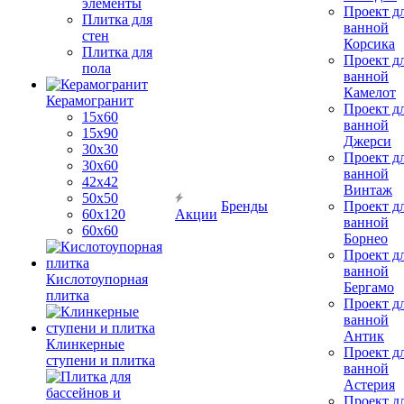
элементы
Проект д
Плитка для
ванной
стен
Корсика
Плитка для
Проект д
пола
ванной
Камелот
Керамогранит
Проект д
15х60
ванной
15x90
Джерси
30х30
Проект д
30х60
ванной
42х42
Винтаж
50х50
Бренды
Проект д
60х120
Акции
ванной
60х60
Борнео
Проект д
ванной
Кислотоупорная
Бергамо
плитка
Проект д
ванной
Антик
Клинкерные
Проект д
ступени и плитка
ванной
Астерия
Проект д