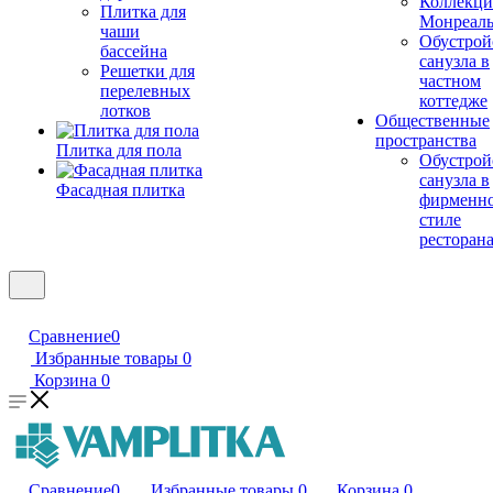
Коллекци
Плитка для
Монреал
чаши
Обустрой
бассейна
санузла в
Решетки для
частном
перелевных
коттедже
лотков
Общественные
пространства
Плитка для пола
Обустрой
санузла в
Фасадная плитка
фирменн
стиле
ресторан
Сравнение
0
Избранные товары
0
Корзина
0
Сравнение
0
Избранные товары
0
Корзина
0