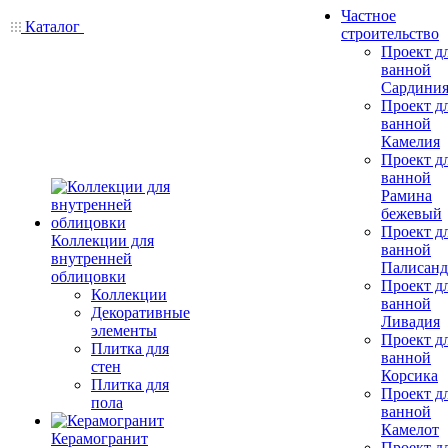
Частное
Каталог
строительство
Проект д
ванной
Сардини
Проект д
ванной
Камелия
Проект д
ванной
Рамина
бежевый
Проект д
Коллекции для
ванной
внутренней
Палисанд
облицовки
Проект д
Коллекции
ванной
Декоративные
Ливадия
элементы
Проект д
Плитка для
ванной
стен
Корсика
Плитка для
Проект д
пола
ванной
Камелот
Керамогранит
Проект д