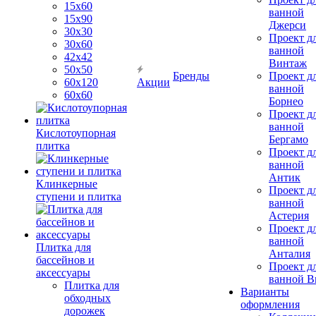
15х60
ванной
15x90
Джерси
30х30
Проект д
30х60
ванной
42х42
Винтаж
50х50
Бренды
Проект д
60х120
Акции
ванной
60х60
Борнео
Проект д
ванной
Кислотоупорная
Бергамо
плитка
Проект д
ванной
Антик
Клинкерные
Проект д
ступени и плитка
ванной
Астерия
Проект д
ванной
Плитка для
Анталия
бассейнов и
Проект д
аксессуары
ванной Br
Плитка для
Варианты
обходных
оформления
дорожек