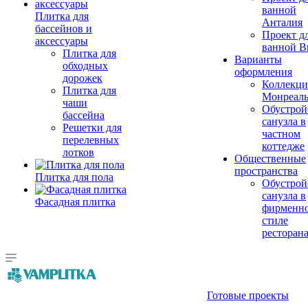
ванной
Плитка для
Анталия
бассейнов и
Проект д
аксессуары
ванной Br
Плитка для
Варианты
обходных
оформления
дорожек
Коллекци
Плитка для
Монреал
чаши
Обустрой
бассейна
санузла в
Решетки для
частном
перелевных
коттедже
лотков
Общественные
пространства
Плитка для пола
Обустрой
санузла в
Фасадная плитка
фирменн
стиле
ресторан
Готовые проекты