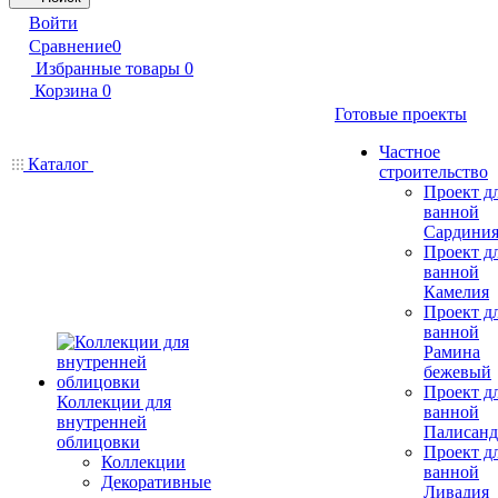
Войти
Сравнение
0
Избранные товары
0
Корзина
0
Готовые проекты
Частное
Каталог
строительство
Проект д
ванной
Сардини
Проект д
ванной
Камелия
Проект д
ванной
Рамина
бежевый
Проект д
Коллекции для
ванной
внутренней
Палисанд
облицовки
Проект д
Коллекции
ванной
Декоративные
Ливадия