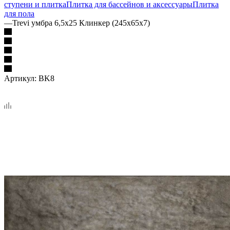
ступени и плитка
Плитка для бассейнов и аксессуары
Плитка
для пола
—
Trevi умбра 6,5х25 Клинкер (245x65x7)
Артикул:
BK8