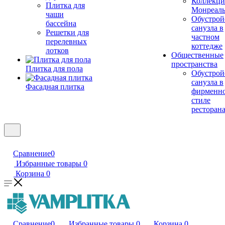
Коллекци
Плитка для
Монреал
чаши
Обустрой
бассейна
санузла в
Решетки для
частном
перелевных
коттедже
лотков
Общественные
пространства
Плитка для пола
Обустрой
санузла в
Фасадная плитка
фирменн
стиле
ресторан
Сравнение
0
Избранные товары
0
Корзина
0
Сравнение
0
Избранные товары
0
Корзина
0