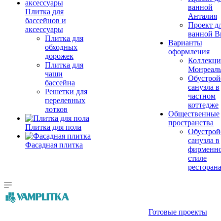
ванной
Плитка для
Анталия
бассейнов и
Проект д
аксессуары
ванной Br
Плитка для
Варианты
обходных
оформления
дорожек
Коллекци
Плитка для
Монреал
чаши
Обустрой
бассейна
санузла в
Решетки для
частном
перелевных
коттедже
лотков
Общественные
пространства
Плитка для пола
Обустрой
санузла в
Фасадная плитка
фирменн
стиле
ресторан
Готовые проекты