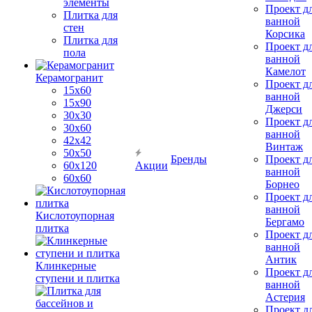
элементы
Проект д
Плитка для
ванной
стен
Корсика
Плитка для
Проект д
пола
ванной
Камелот
Керамогранит
Проект д
15х60
ванной
15x90
Джерси
30х30
Проект д
30х60
ванной
42х42
Винтаж
50х50
Бренды
Проект д
60х120
Акции
ванной
60х60
Борнео
Проект д
ванной
Кислотоупорная
Бергамо
плитка
Проект д
ванной
Антик
Клинкерные
Проект д
ступени и плитка
ванной
Астерия
Проект д