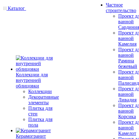
Частное
Каталог
строительство
Проект д
ванной
Сардини
Проект д
ванной
Камелия
Проект д
ванной
Рамина
бежевый
Проект д
Коллекции для
ванной
внутренней
Палисанд
облицовки
Проект д
Коллекции
ванной
Декоративные
Ливадия
элементы
Проект д
Плитка для
ванной
стен
Корсика
Плитка для
Проект д
пола
ванной
Камелот
Керамогранит
Проект д