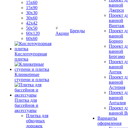
15х60
ванной
15x90
Джерси
30х30
Проект д
30х60
ванной
42х42
Винтаж
50х50
Бренды
Проект д
60х120
Акции
ванной
60х60
Борнео
Проект д
ванной
Кислотоупорная
Бергамо
плитка
Проект д
ванной
Антик
Клинкерные
Проект д
ступени и плитка
ванной
Астерия
Проект д
ванной
Плитка для
Анталия
бассейнов и
Проект д
аксессуары
ванной Br
Плитка для
Варианты
обходных
оформления
дорожек