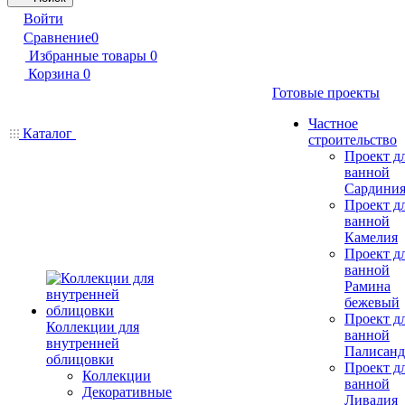
Войти
Сравнение
0
Избранные товары
0
Корзина
0
Готовые проекты
Частное
Каталог
строительство
Проект д
ванной
Сардини
Проект д
ванной
Камелия
Проект д
ванной
Рамина
бежевый
Проект д
Коллекции для
ванной
внутренней
Палисанд
облицовки
Проект д
Коллекции
ванной
Декоративные
Ливадия