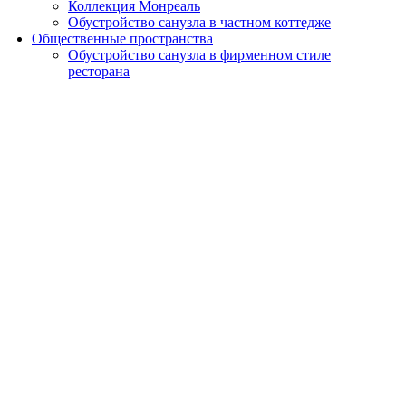
Коллекция Монреаль
Обустройство санузла в частном коттедже
Общественные пространства
Обустройство санузла в фирменном стиле
ресторана