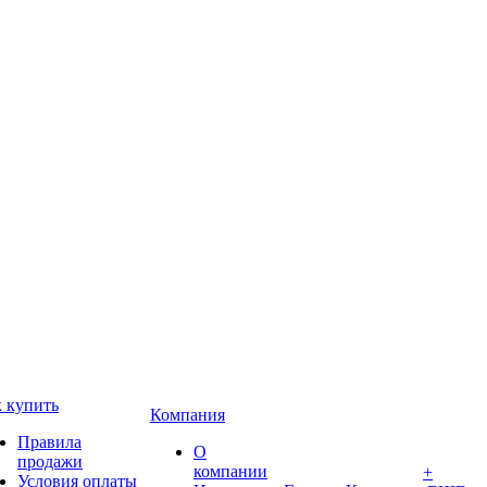
 купить
Компания
Правила
О
продажи
компании
+
Условия оплаты