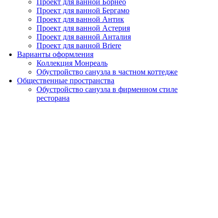
Проект для ванной Борнео
Проект для ванной Бергамо
Проект для ванной Антик
Проект для ванной Астерия
Проект для ванной Анталия
Проект для ванной Briere
Варианты оформления
Коллекция Монреаль
Обустройство санузла в частном коттедже
Общественные пространства
Обустройство санузла в фирменном стиле
ресторана