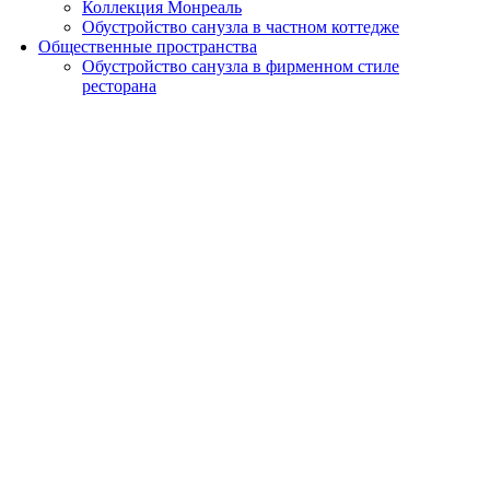
Коллекция Монреаль
Обустройство санузла в частном коттедже
Общественные пространства
Обустройство санузла в фирменном стиле
ресторана