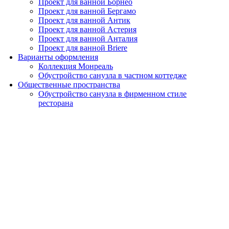
Проект для ванной Борнео
Проект для ванной Бергамо
Проект для ванной Антик
Проект для ванной Астерия
Проект для ванной Анталия
Проект для ванной Briere
Варианты оформления
Коллекция Монреаль
Обустройство санузла в частном коттедже
Общественные пространства
Обустройство санузла в фирменном стиле
ресторана