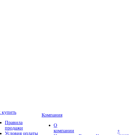
 купить
Компания
Правила
О
продажи
компании
+
Условия оплаты