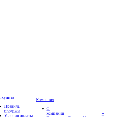
 купить
Компания
Правила
О
продажи
компании
+
Условия оплаты