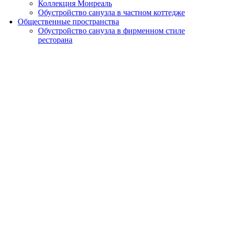
Коллекция Монреаль
Обустройство санузла в частном коттедже
Общественные пространства
Обустройство санузла в фирменном стиле
ресторана