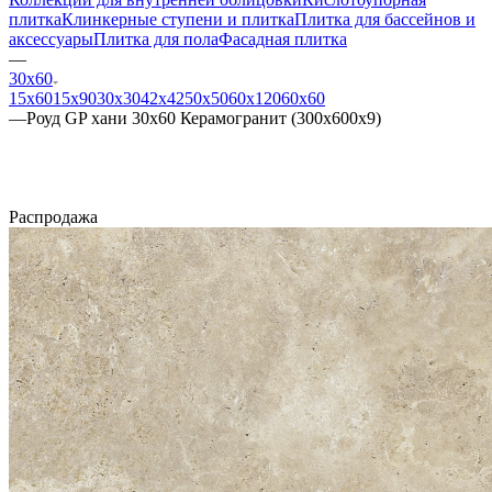
плитка
Клинкерные ступени и плитка
Плитка для бассейнов и
аксессуары
Плитка для пола
Фасадная плитка
—
30х60
15х60
15x90
30х30
42х42
50х50
60х120
60х60
—
Роуд GP хани 30х60 Керамогранит (300x600x9)
Распродажа