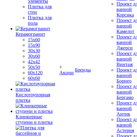
элементы
Проект д
Плитка для
ванной
стен
Корсика
Плитка для
Проект д
пола
ванной
Камелот
Керамогранит
Проект д
15х60
ванной
15x90
Джерси
30х30
Проект д
30х60
ванной
42х42
Винтаж
50х50
Бренды
Проект д
60х120
Акции
ванной
60х60
Борнео
Проект д
ванной
Кислотоупорная
Бергамо
плитка
Проект д
ванной
Антик
Клинкерные
Проект д
ступени и плитка
ванной
Астерия
Проект д