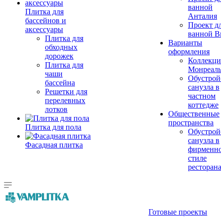
ванной
Плитка для
Анталия
бассейнов и
Проект д
аксессуары
ванной Br
Плитка для
Варианты
обходных
оформления
дорожек
Коллекци
Плитка для
Монреал
чаши
Обустрой
бассейна
санузла в
Решетки для
частном
перелевных
коттедже
лотков
Общественные
пространства
Плитка для пола
Обустрой
санузла в
Фасадная плитка
фирменн
стиле
ресторан
Готовые проекты