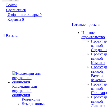
Войти
Сравнение
0
Избранные товары
0
Корзина
0
Готовые проекты
Частное
Каталог
строительство
Проект д
ванной
Сардини
Проект д
ванной
Камелия
Проект д
ванной
Рамина
бежевый
Проект д
Коллекции для
ванной
внутренней
Палисанд
облицовки
Проект д
Коллекции
ванной
Декоративные
Ливадия