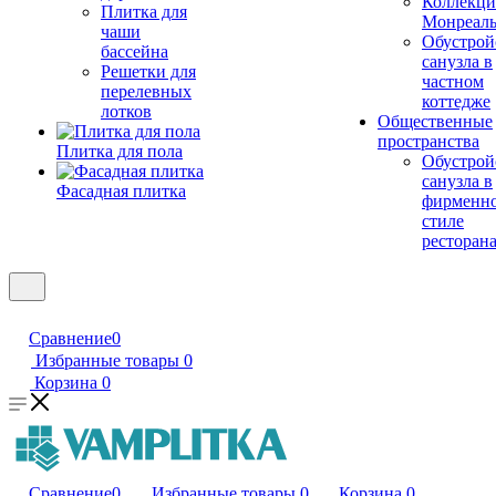
Коллекци
Плитка для
Монреал
чаши
Обустрой
бассейна
санузла в
Решетки для
частном
перелевных
коттедже
лотков
Общественные
пространства
Плитка для пола
Обустрой
санузла в
Фасадная плитка
фирменн
стиле
ресторан
Сравнение
0
Избранные товары
0
Корзина
0
Сравнение
0
Избранные товары
0
Корзина
0