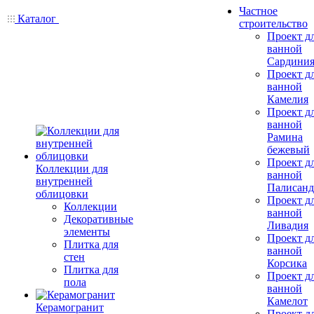
Частное
Каталог
строительство
Проект д
ванной
Сардини
Проект д
ванной
Камелия
Проект д
ванной
Рамина
бежевый
Проект д
Коллекции для
ванной
внутренней
Палисанд
облицовки
Проект д
Коллекции
ванной
Декоративные
Ливадия
элементы
Проект д
Плитка для
ванной
стен
Корсика
Плитка для
Проект д
пола
ванной
Камелот
Керамогранит
Проект д