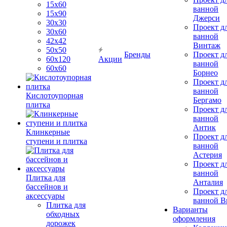
15х60
ванной
15x90
Джерси
30х30
Проект д
30х60
ванной
42х42
Винтаж
50х50
Бренды
Проект д
60х120
Акции
ванной
60х60
Борнео
Проект д
ванной
Кислотоупорная
Бергамо
плитка
Проект д
ванной
Антик
Клинкерные
Проект д
ступени и плитка
ванной
Астерия
Проект д
ванной
Плитка для
Анталия
бассейнов и
Проект д
аксессуары
ванной Br
Плитка для
Варианты
обходных
оформления
дорожек