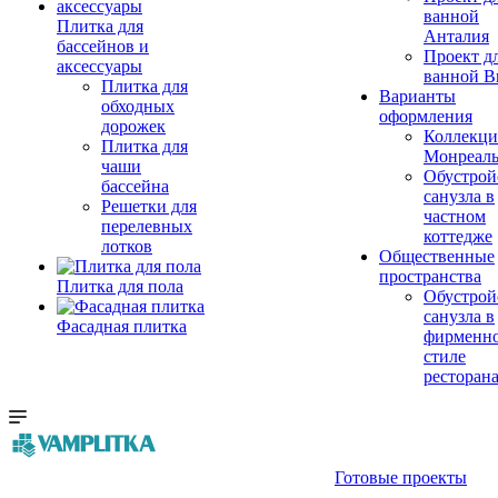
ванной
Плитка для
Анталия
бассейнов и
Проект д
аксессуары
ванной Br
Плитка для
Варианты
обходных
оформления
дорожек
Коллекци
Плитка для
Монреал
чаши
Обустрой
бассейна
санузла в
Решетки для
частном
перелевных
коттедже
лотков
Общественные
пространства
Плитка для пола
Обустрой
санузла в
Фасадная плитка
фирменн
стиле
ресторан
Готовые проекты