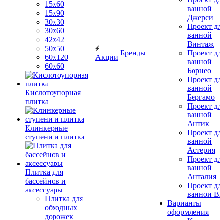
15х60
ванной
15x90
Джерси
30х30
Проект д
30х60
ванной
42х42
Винтаж
50х50
Бренды
Проект д
60х120
Акции
ванной
60х60
Борнео
Проект д
ванной
Кислотоупорная
Бергамо
плитка
Проект д
ванной
Антик
Клинкерные
Проект д
ступени и плитка
ванной
Астерия
Проект д
ванной
Плитка для
Анталия
бассейнов и
Проект д
аксессуары
ванной Br
Плитка для
Варианты
обходных
оформления
дорожек