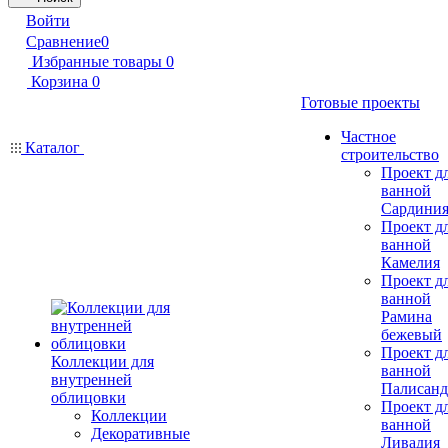
Войти
Сравнение
0
Избранные товары
0
Корзина
0
Готовые проекты
Частное
Каталог
строительство
Проект д
ванной
Сардини
Проект д
ванной
Камелия
Проект д
ванной
Рамина
бежевый
Проект д
Коллекции для
ванной
внутренней
Палисанд
облицовки
Проект д
Коллекции
ванной
Декоративные
Ливадия