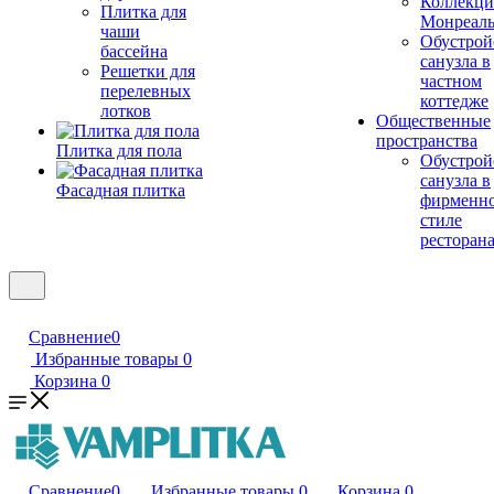
Коллекци
Плитка для
Монреал
чаши
Обустрой
бассейна
санузла в
Решетки для
частном
перелевных
коттедже
лотков
Общественные
пространства
Плитка для пола
Обустрой
санузла в
Фасадная плитка
фирменн
стиле
ресторан
Сравнение
0
Избранные товары
0
Корзина
0
Сравнение
0
Избранные товары
0
Корзина
0