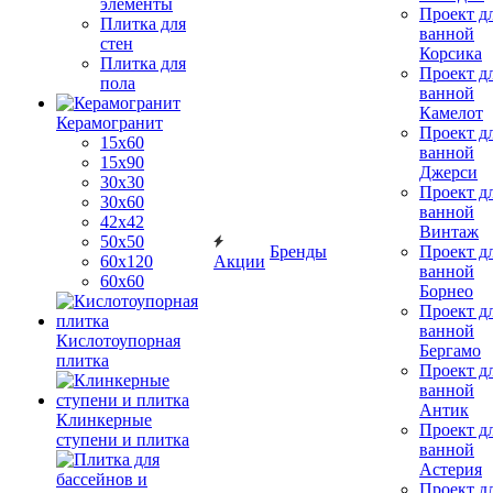
элементы
Проект д
Плитка для
ванной
стен
Корсика
Плитка для
Проект д
пола
ванной
Камелот
Керамогранит
Проект д
15х60
ванной
15x90
Джерси
30х30
Проект д
30х60
ванной
42х42
Винтаж
50х50
Бренды
Проект д
60х120
Акции
ванной
60х60
Борнео
Проект д
ванной
Кислотоупорная
Бергамо
плитка
Проект д
ванной
Антик
Клинкерные
Проект д
ступени и плитка
ванной
Астерия
Проект д