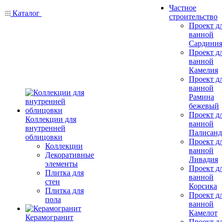
Частное
Каталог
строительство
Проект д
ванной
Сардини
Проект д
ванной
Камелия
Проект д
ванной
Рамина
бежевый
Проект д
Коллекции для
ванной
внутренней
Палисанд
облицовки
Проект д
Коллекции
ванной
Декоративные
Ливадия
элементы
Проект д
Плитка для
ванной
стен
Корсика
Плитка для
Проект д
пола
ванной
Камелот
Керамогранит
Проект д