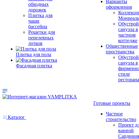
Варианты
обходных
оформления
дорожек
Коллекци
Плитка для
Монреал
чаши
Обустрой
бассейна
санузла в
Решетки для
частном
перелевных
коттедже
лотков
Общественные
пространства
Плитка для пола
Обустрой
санузла в
Фасадная плитка
фирменн
стиле
ресторан
Готовые проекты
Частное
Каталог
строительство
Проект д
ванной
Сардини