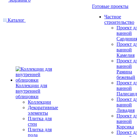
Готовые проекты
Частное
Каталог
строительство
Проект д
ванной
Сардини
Проект д
ванной
Камелия
Проект д
ванной
Рамина
бежевый
Проект д
Коллекции для
ванной
внутренней
Палисанд
облицовки
Проект д
Коллекции
ванной
Декоративные
Ливадия
элементы
Проект д
Плитка для
ванной
стен
Корсика
Плитка для
Проект д
пола