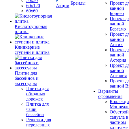
50х50
Бренды
Проект д
60х120
Акции
ванной
60х60
Борнео
Проект д
ванной
Кислотоупорная
Бергамо
плитка
Проект д
ванной
Антик
Клинкерные
Проект д
ступени и плитка
ванной
Астерия
Проект д
ванной
Плитка для
Анталия
бассейнов и
Проект д
аксессуары
ванной Br
Плитка для
Варианты
обходных
оформления
дорожек
Коллекци
Плитка для
Монреал
чаши
Обустрой
бассейна
санузла в
Решетки для
частном
перелевных
коттедже