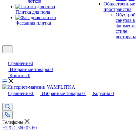
лотков
Общественные
пространства
Плитка для пола
Обустрой
санузла в
Фасадная плитка
фирменн
стиле
ресторан
Сравнение
0
Избранные товары
0
Корзина
0
Сравнение
0
Избранные товары
0
Корзина
0
Телефоны
+7 921 360 03 60