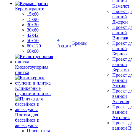
ванной
Камелот
Керамогранит
Проект д
15х60
ванной
15x90
Джерси
30х30
Проект д
30х60
ванной
42х42
Винтаж
50х50
Бренды
Проект д
60х120
Акции
ванной
60х60
Борнео
Проект д
ванной
Кислотоупорная
Бергамо
плитка
Проект д
ванной
Антик
Клинкерные
Проект д
ступени и плитка
ванной
Астерия
Проект д
ванной
Плитка для
Анталия
бассейнов и
Проект д
аксессуары
ванной Br
Плитка для