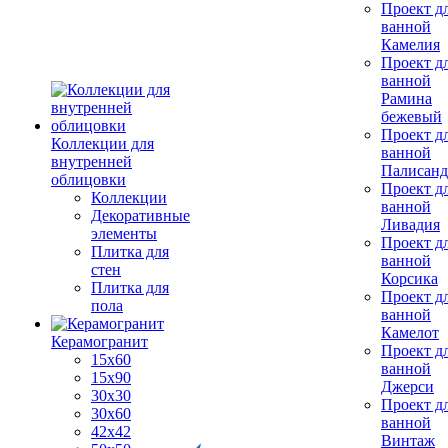
Проект д
ванной
Камелия
Проект д
ванной
Рамина
бежевый
Проект д
Коллекции для
ванной
внутренней
Палисанд
облицовки
Проект д
Коллекции
ванной
Декоративные
Ливадия
элементы
Проект д
Плитка для
ванной
стен
Корсика
Плитка для
Проект д
пола
ванной
Камелот
Керамогранит
Проект д
15х60
ванной
15x90
Джерси
30х30
Проект д
30х60
ванной
42х42
Винтаж