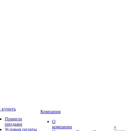
 купить
Компания
Правила
О
продажи
компании
+
Условия оплаты