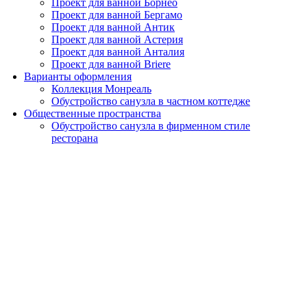
Проект для ванной Борнео
Проект для ванной Бергамо
Проект для ванной Антик
Проект для ванной Астерия
Проект для ванной Анталия
Проект для ванной Briere
Варианты оформления
Коллекция Монреаль
Обустройство санузла в частном коттедже
Общественные пространства
Обустройство санузла в фирменном стиле
ресторана