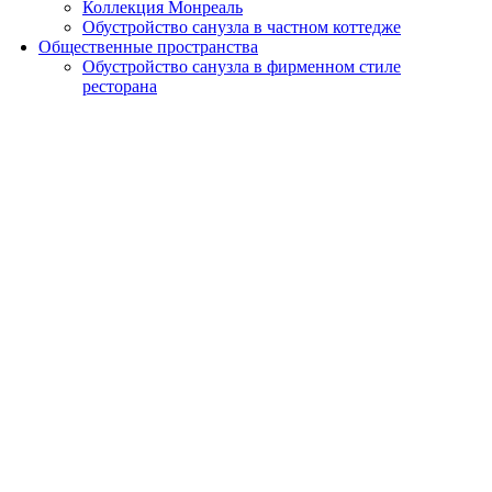
Коллекция Монреаль
Обустройство санузла в частном коттедже
Общественные пространства
Обустройство санузла в фирменном стиле
ресторана