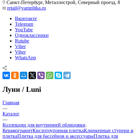
Санкт-Петербург, Металлострой, Северный проезд, 8
retail@vamplitka.ru
Вконтакте
Telegram
YouTube
Одноклассники
Rutube
Viber
Viber
WhatsApp
Луни / Luni
Главная
—
Каталог
—
Коллекции для внутренней облицовки
Керамогранит
Кислотоупорная плитка
Клинкерные ступени и
плитка
Плитка для бассейнов и аксессуары
Плитка для