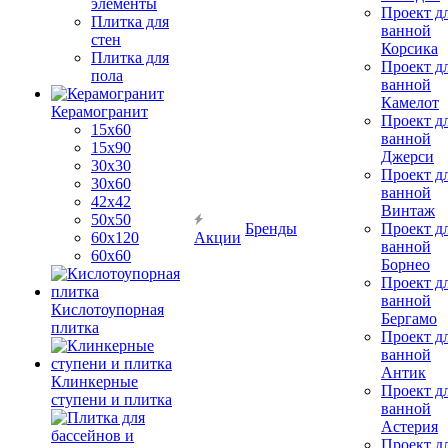
элементы
Проект д
Плитка для
ванной
стен
Корсика
Плитка для
Проект д
пола
ванной
Камелот
Керамогранит
Проект д
15х60
ванной
15x90
Джерси
30х30
Проект д
30х60
ванной
42х42
Винтаж
50х50
Бренды
Проект д
60х120
Акции
ванной
60х60
Борнео
Проект д
ванной
Кислотоупорная
Бергамо
плитка
Проект д
ванной
Антик
Клинкерные
Проект д
ступени и плитка
ванной
Астерия
Проект д