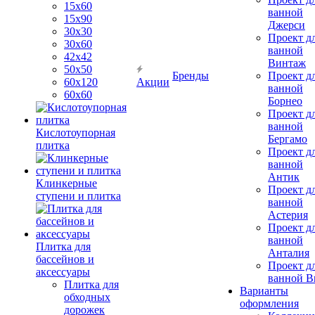
15х60
ванной
15x90
Джерси
30х30
Проект д
30х60
ванной
42х42
Винтаж
50х50
Бренды
Проект д
60х120
Акции
ванной
60х60
Борнео
Проект д
ванной
Кислотоупорная
Бергамо
плитка
Проект д
ванной
Антик
Клинкерные
Проект д
ступени и плитка
ванной
Астерия
Проект д
ванной
Плитка для
Анталия
бассейнов и
Проект д
аксессуары
ванной Br
Плитка для
Варианты
обходных
оформления
дорожек