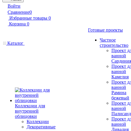
Войти
Сравнение
0
Избранные товары
0
Корзина
0
Готовые проекты
Частное
Каталог
строительство
Проект д
ванной
Сардини
Проект д
ванной
Камелия
Проект д
ванной
Рамина
бежевый
Проект д
Коллекции для
ванной
внутренней
Палисанд
облицовки
Проект д
Коллекции
ванной
Декоративные
Ливадия