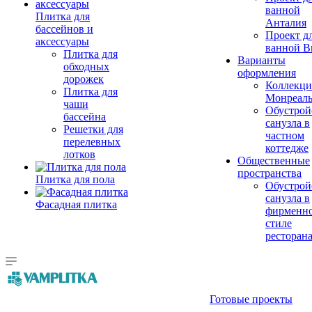
ванной
Плитка для
Анталия
бассейнов и
Проект д
аксессуары
ванной Br
Плитка для
Варианты
обходных
оформления
дорожек
Коллекци
Плитка для
Монреал
чаши
Обустрой
бассейна
санузла в
Решетки для
частном
перелевных
коттедже
лотков
Общественные
пространства
Плитка для пола
Обустрой
санузла в
Фасадная плитка
фирменн
стиле
ресторан
Готовые проекты