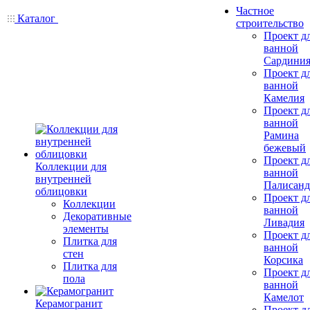
Частное
Каталог
строительство
Проект д
ванной
Сардини
Проект д
ванной
Камелия
Проект д
ванной
Рамина
бежевый
Проект д
Коллекции для
ванной
внутренней
Палисанд
облицовки
Проект д
Коллекции
ванной
Декоративные
Ливадия
элементы
Проект д
Плитка для
ванной
стен
Корсика
Плитка для
Проект д
пола
ванной
Камелот
Керамогранит
Проект д