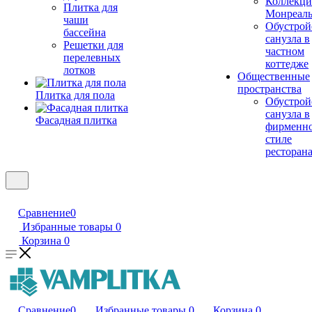
Коллекци
Плитка для
Монреал
чаши
Обустрой
бассейна
санузла в
Решетки для
частном
перелевных
коттедже
лотков
Общественные
пространства
Плитка для пола
Обустрой
санузла в
Фасадная плитка
фирменн
стиле
ресторан
Сравнение
0
Избранные товары
0
Корзина
0
Сравнение
0
Избранные товары
0
Корзина
0