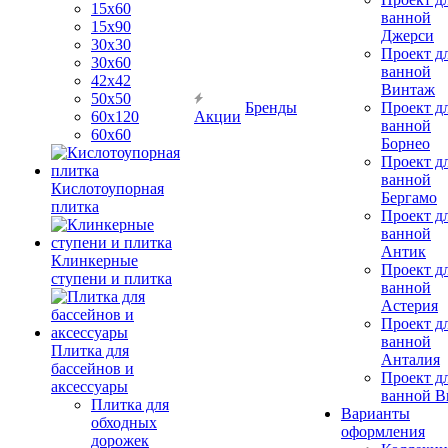
15х60
ванной
15x90
Джерси
30х30
Проект д
30х60
ванной
42х42
Винтаж
50х50
Бренды
Проект д
60х120
Акции
ванной
60х60
Борнео
Проект д
ванной
Кислотоупорная
Бергамо
плитка
Проект д
ванной
Антик
Клинкерные
Проект д
ступени и плитка
ванной
Астерия
Проект д
ванной
Плитка для
Анталия
бассейнов и
Проект д
аксессуары
ванной Br
Плитка для
Варианты
обходных
оформления
дорожек