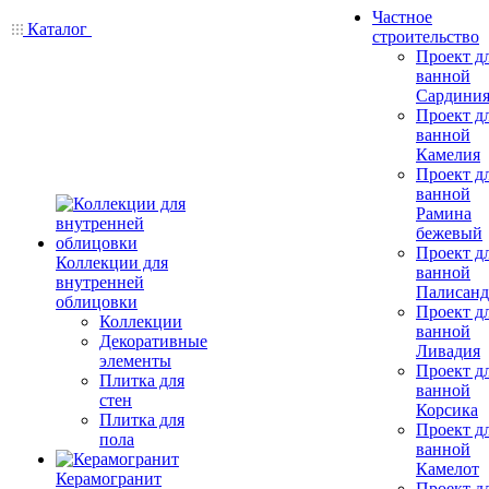
Частное
Каталог
строительство
Проект д
ванной
Сардини
Проект д
ванной
Камелия
Проект д
ванной
Рамина
бежевый
Проект д
Коллекции для
ванной
внутренней
Палисанд
облицовки
Проект д
Коллекции
ванной
Декоративные
Ливадия
элементы
Проект д
Плитка для
ванной
стен
Корсика
Плитка для
Проект д
пола
ванной
Камелот
Керамогранит
Проект д