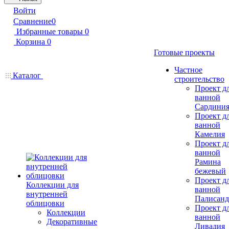
Войти
Сравнение
0
Избранные товары
0
Корзина
0
Готовые проекты
Частное
Каталог
строительство
Проект д
ванной
Сардини
Проект д
ванной
Камелия
Проект д
ванной
Рамина
бежевый
Проект д
Коллекции для
ванной
внутренней
Палисанд
облицовки
Проект д
Коллекции
ванной
Декоративные
Ливадия