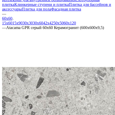
плитка
Клинкерные ступени и плитка
Плитка для бассейнов и
аксессуары
Плитка для пола
Фасадная плитка
—
60х60
15х60
15x90
30х30
30х60
42х42
50х50
60х120
—
Atacama GPR серый 60x60 Керамогранит (600x600x9,5)