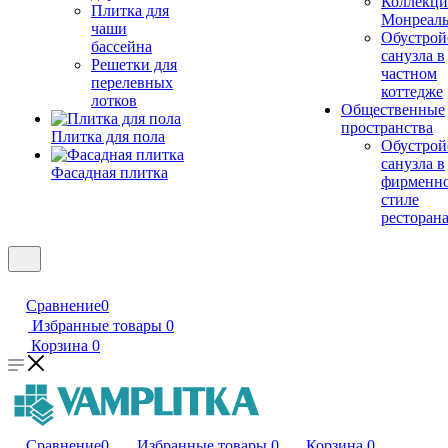
Коллекци
Плитка для
Монреал
чаши
Обустрой
бассейна
санузла в
Решетки для
частном
перелевных
коттедже
лотков
Общественные
пространства
Плитка для пола
Обустрой
санузла в
Фасадная плитка
фирменн
стиле
ресторан
Сравнение
0
Избранные товары
0
Корзина
0
Сравнение
0
Избранные товары
0
Корзина
0