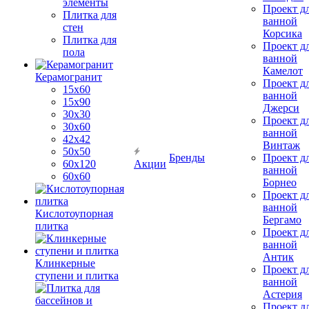
элементы
Проект д
Плитка для
ванной
стен
Корсика
Плитка для
Проект д
пола
ванной
Камелот
Керамогранит
Проект д
15х60
ванной
15x90
Джерси
30х30
Проект д
30х60
ванной
42х42
Винтаж
50х50
Бренды
Проект д
60х120
Акции
ванной
60х60
Борнео
Проект д
ванной
Кислотоупорная
Бергамо
плитка
Проект д
ванной
Антик
Клинкерные
Проект д
ступени и плитка
ванной
Астерия
Проект д