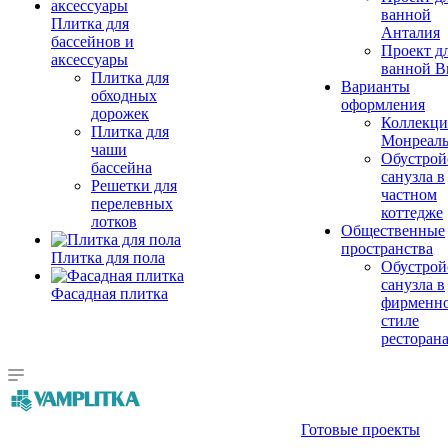
ванной
Плитка для
Анталия
бассейнов и
Проект д
аксессуары
ванной Br
Плитка для
Варианты
обходных
оформления
дорожек
Коллекци
Плитка для
Монреал
чаши
Обустрой
бассейна
санузла в
Решетки для
частном
перелевных
коттедже
лотков
Общественные
пространства
Плитка для пола
Обустрой
санузла в
Фасадная плитка
фирменн
стиле
ресторан
Готовые проекты