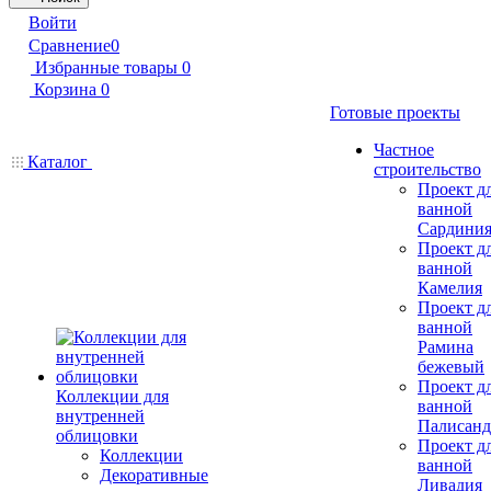
Войти
Сравнение
0
Избранные товары
0
Корзина
0
Готовые проекты
Частное
Каталог
строительство
Проект д
ванной
Сардини
Проект д
ванной
Камелия
Проект д
ванной
Рамина
бежевый
Проект д
Коллекции для
ванной
внутренней
Палисанд
облицовки
Проект д
Коллекции
ванной
Декоративные
Ливадия