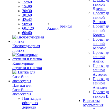
15х60
ванной
15x90
Джерси
30х30
Проект д
30х60
ванной
42х42
Винтаж
50х50
Бренды
Проект д
60х120
Акции
ванной
60х60
Борнео
Проект д
ванной
Кислотоупорная
Бергамо
плитка
Проект д
ванной
Антик
Клинкерные
Проект д
ступени и плитка
ванной
Астерия
Проект д
ванной
Плитка для
Анталия
бассейнов и
Проект д
аксессуары
ванной Br
Плитка для
Варианты
обходных
оформления
дорожек