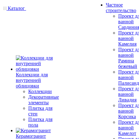
Частное
Каталог
строительство
Проект д
ванной
Сардини
Проект д
ванной
Камелия
Проект д
ванной
Рамина
бежевый
Проект д
Коллекции для
ванной
внутренней
Палисанд
облицовки
Проект д
Коллекции
ванной
Декоративные
Ливадия
элементы
Проект д
Плитка для
ванной
стен
Корсика
Плитка для
Проект д
пола
ванной
Камелот
Керамогранит
Проект д