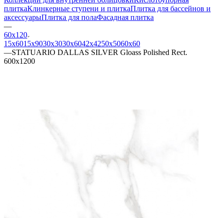
плитка
Клинкерные ступени и плитка
Плитка для бассейнов и
аксессуары
Плитка для пола
Фасадная плитка
—
60х120
15х60
15x90
30х30
30х60
42х42
50х50
60х60
—
STATUARIO DALLAS SILVER Gloass Polished Rect.
600x1200