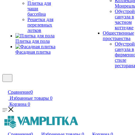
Коллекци
Плитка для
Монреал
чаши
Обустрой
бассейна
санузла в
Решетки для
частном
перелевных
коттедже
лотков
Общественные
пространства
Плитка для пола
Обустрой
санузла в
Фасадная плитка
фирменн
стиле
ресторан
Сравнение
0
Избранные товары
0
Корзина
0
Сравнение
0
Избранные товары
0
Корзина
0