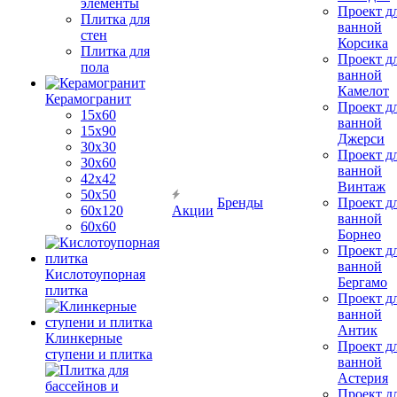
элементы
Проект д
Плитка для
ванной
стен
Корсика
Плитка для
Проект д
пола
ванной
Камелот
Керамогранит
Проект д
15х60
ванной
15x90
Джерси
30х30
Проект д
30х60
ванной
42х42
Винтаж
50х50
Бренды
Проект д
60х120
Акции
ванной
60х60
Борнео
Проект д
ванной
Кислотоупорная
Бергамо
плитка
Проект д
ванной
Антик
Клинкерные
Проект д
ступени и плитка
ванной
Астерия
Проект д