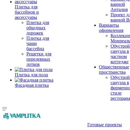
ванной
Плитка для
Анталия
бассейнов и
Проект д
аксессуары
ванной Br
Плитка для
Варианты
обходных
оформления
дорожек
Коллекци
Плитка для
Монреал
чаши
Обустрой
бассейна
санузла в
Решетки для
частном
перелевных
коттедже
лотков
Общественные
пространства
Плитка для пола
Обустрой
санузла в
Фасадная плитка
фирменн
стиле
ресторан
Готовые проекты