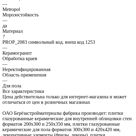
—
Metropol
Морозостойкость
—
да
Материал
?
PROP_2083 символьный код. внеш код 1253
—
Керамогранит
Обработка краев
—
Неректифицированная
Область применения
—
Для пола
Все характеристики
Цена действительна только для интернет-магазина и может
отличаться от цен в розничных магазинах
ОАО Берёзастройматериалы фабрика производит: плитки
глазурованные керамические для внутренней облицовки стен
форматов 200х300 и 250х350 мм, плитки глазурованные
керамические для пола форматов 300х300 и 420х420 мм,
декоративные элементы (фризы, декоры), плитки