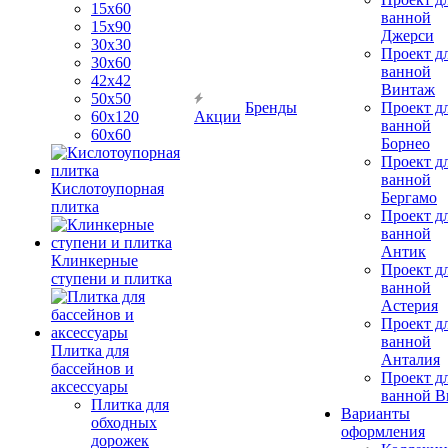
15х60
ванной
15x90
Джерси
30х30
Проект д
30х60
ванной
42х42
Винтаж
50х50
Бренды
Проект д
60х120
Акции
ванной
60х60
Борнео
Проект д
ванной
Кислотоупорная
Бергамо
плитка
Проект д
ванной
Антик
Клинкерные
Проект д
ступени и плитка
ванной
Астерия
Проект д
ванной
Плитка для
Анталия
бассейнов и
Проект д
аксессуары
ванной Br
Плитка для
Варианты
обходных
оформления
дорожек