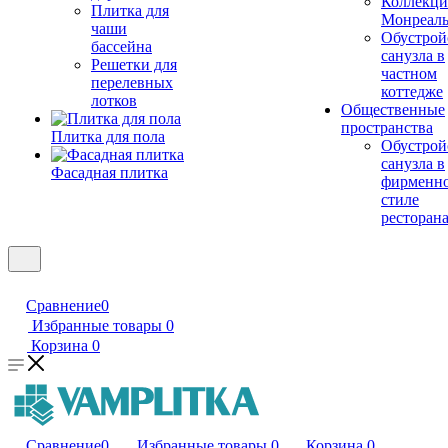
Коллекци
Плитка для
Монреал
чаши
Обустрой
бассейна
санузла в
Решетки для
частном
перелевных
коттедже
лотков
Общественные
пространства
Плитка для пола
Обустрой
санузла в
Фасадная плитка
фирменн
стиле
ресторан
Сравнение
0
Избранные товары
0
Корзина
0
Сравнение
0
Избранные товары
0
Корзина
0