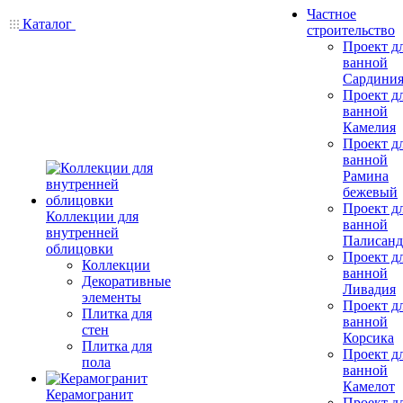
Частное
Каталог
строительство
Проект д
ванной
Сардини
Проект д
ванной
Камелия
Проект д
ванной
Рамина
бежевый
Проект д
Коллекции для
ванной
внутренней
Палисанд
облицовки
Проект д
Коллекции
ванной
Декоративные
Ливадия
элементы
Проект д
Плитка для
ванной
стен
Корсика
Плитка для
Проект д
пола
ванной
Камелот
Керамогранит
Проект д