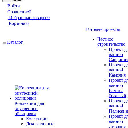
Войти
Сравнение
0
Избранные товары
0
Корзина
0
Готовые проекты
Частное
Каталог
строительство
Проект д
ванной
Сардини
Проект д
ванной
Камелия
Проект д
ванной
Рамина
бежевый
Проект д
Коллекции для
ванной
внутренней
Палисанд
облицовки
Проект д
Коллекции
ванной
Декоративные
Ливадия