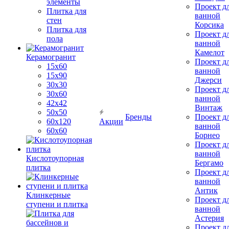
элементы
Проект д
Плитка для
ванной
стен
Корсика
Плитка для
Проект д
пола
ванной
Камелот
Керамогранит
Проект д
15х60
ванной
15x90
Джерси
30х30
Проект д
30х60
ванной
42х42
Винтаж
50х50
Бренды
Проект д
60х120
Акции
ванной
60х60
Борнео
Проект д
ванной
Кислотоупорная
Бергамо
плитка
Проект д
ванной
Антик
Клинкерные
Проект д
ступени и плитка
ванной
Астерия
Проект д