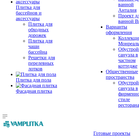
ванной
Плитка для
Анталия
бассейнов и
Проект д
аксессуары
ванной Br
Плитка для
Варианты
обходных
оформления
дорожек
Коллекци
Плитка для
Монреал
чаши
Обустрой
бассейна
санузла в
Решетки для
частном
перелевных
коттедже
лотков
Общественные
пространства
Плитка для пола
Обустрой
санузла в
Фасадная плитка
фирменн
стиле
ресторан
Готовые проекты