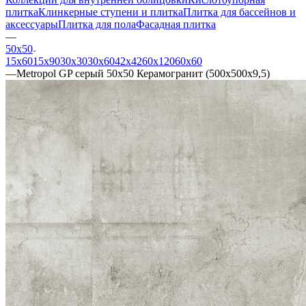
плитка
Клинкерные ступени и плитка
Плитка для бассейнов и
аксессуары
Плитка для пола
Фасадная плитка
—
50х50
15х60
15x90
30х30
30х60
42х42
60х120
60х60
—
Metropol GP серый 50х50 Керамогранит (500x500x9,5)