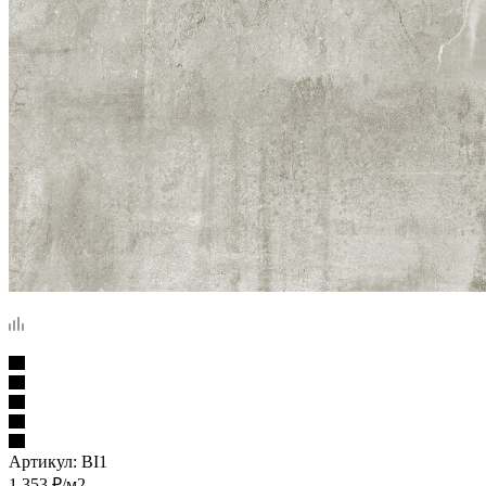
Артикул:
BI1
1 353
₽
/м2