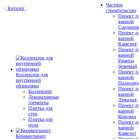
Частное
Каталог
строительство
Проект д
ванной
Сардини
Проект д
ванной
Камелия
Проект д
ванной
Рамина
бежевый
Проект д
Коллекции для
ванной
внутренней
Палисанд
облицовки
Проект д
Коллекции
ванной
Декоративные
Ливадия
элементы
Проект д
Плитка для
ванной
стен
Корсика
Плитка для
Проект д
пола
ванной
Камелот
Керамогранит
Проект д