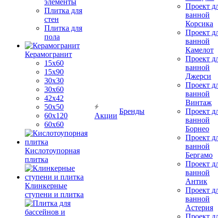
элементы
Проект д
Плитка для
ванной
стен
Корсика
Плитка для
Проект д
пола
ванной
Камелот
Керамогранит
Проект д
15х60
ванной
15x90
Джерси
30х30
Проект д
30х60
ванной
42х42
Винтаж
50х50
Бренды
Проект д
60х120
Акции
ванной
60х60
Борнео
Проект д
ванной
Кислотоупорная
Бергамо
плитка
Проект д
ванной
Антик
Клинкерные
Проект д
ступени и плитка
ванной
Астерия
Проект д