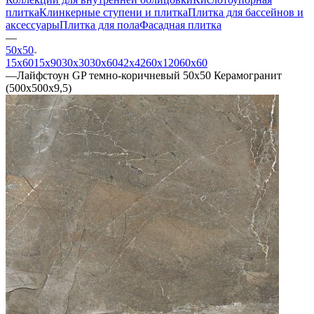
плитка
Клинкерные ступени и плитка
Плитка для бассейнов и
аксессуары
Плитка для пола
Фасадная плитка
—
50х50
15х60
15x90
30х30
30х60
42х42
60х120
60х60
—
Лайфстоун GP темно-коричневый 50х50 Керамогранит
(500x500x9,5)