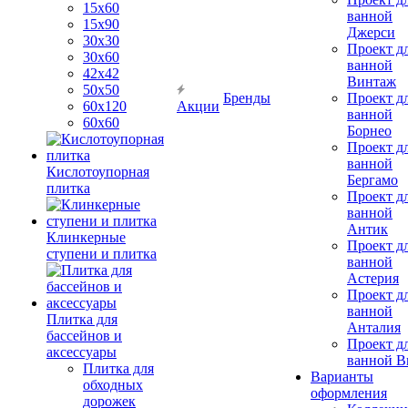
15х60
ванной
15x90
Джерси
30х30
Проект д
30х60
ванной
42х42
Винтаж
50х50
Бренды
Проект д
60х120
Акции
ванной
60х60
Борнео
Проект д
ванной
Кислотоупорная
Бергамо
плитка
Проект д
ванной
Антик
Клинкерные
Проект д
ступени и плитка
ванной
Астерия
Проект д
ванной
Плитка для
Анталия
бассейнов и
Проект д
аксессуары
ванной Br
Плитка для
Варианты
обходных
оформления
дорожек