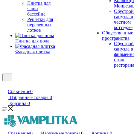
Коллекци
Плитка для
Монреал
чаши
Обустрой
бассейна
санузла в
Решетки для
частном
перелевных
коттедже
лотков
Общественные
пространства
Плитка для пола
Обустрой
санузла в
Фасадная плитка
фирменн
стиле
ресторан
Сравнение
0
Избранные товары
0
Корзина
0
Сравнение
0
Избранные товары
0
Корзина
0