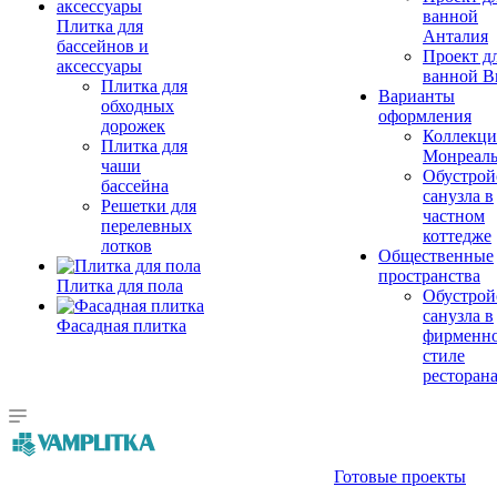
ванной
Плитка для
Анталия
бассейнов и
Проект д
аксессуары
ванной Br
Плитка для
Варианты
обходных
оформления
дорожек
Коллекци
Плитка для
Монреал
чаши
Обустрой
бассейна
санузла в
Решетки для
частном
перелевных
коттедже
лотков
Общественные
пространства
Плитка для пола
Обустрой
санузла в
Фасадная плитка
фирменн
стиле
ресторан
Готовые проекты