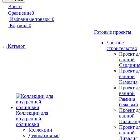
Войти
Сравнение
0
Избранные товары
0
Корзина
0
Готовые проекты
Частное
Каталог
строительство
Проект д
ванной
Сардини
Проект д
ванной
Камелия
Проект д
ванной
Рамина
бежевый
Проект д
Коллекции для
ванной
внутренней
Палисанд
облицовки
Проект д
Коллекции
ванной
Декоративные
Ливадия