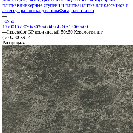
плитка
Клинкерные ступени и плитка
Плитка для бассейнов и
аксессуары
Плитка для пола
Фасадная плитка
—
50х50
15х60
15x90
30х30
30х60
42х42
60х120
60х60
—
Imperador GP коричневый 50х50 Керамогранит
(500x500x9,5)
Распродажа