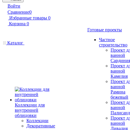
Войти
Сравнение
0
Избранные товары
0
Корзина
0
Готовые проекты
Частное
Каталог
строительство
Проект д
ванной
Сардини
Проект д
ванной
Камелия
Проект д
ванной
Рамина
бежевый
Проект д
Коллекции для
ванной
внутренней
Палисанд
облицовки
Проект д
Коллекции
ванной
Декоративные
Ливадия