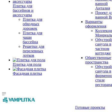
ванной
Плитка для
Анталия
бассейнов и
Проект д
аксессуары
ванной Br
Плитка для
Варианты
обходных
оформления
дорожек
Коллекци
Плитка для
Монреал
чаши
Обустрой
бассейна
санузла в
Решетки для
частном
перелевных
коттедже
лотков
Общественные
пространства
Плитка для пола
Обустрой
санузла в
Фасадная плитка
фирменн
стиле
ресторан
Готовые проекты