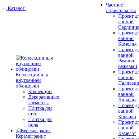
Частное
Каталог
строительство
Проект д
ванной
Сардини
Проект д
ванной
Камелия
Проект д
ванной
Рамина
бежевый
Проект д
Коллекции для
ванной
внутренней
Палисанд
облицовки
Проект д
Коллекции
ванной
Декоративные
Ливадия
элементы
Проект д
Плитка для
ванной
стен
Корсика
Плитка для
Проект д
пола
ванной
Камелот
Керамогранит
Проект д