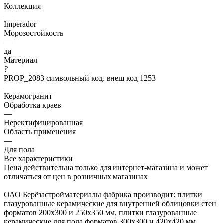
Коллекция
—
Imperador
Морозостойкость
—
да
Материал
?
PROP_2083 символьный код. внеш код 1253
—
Керамогранит
Обработка краев
—
Неректифицированная
Область применения
—
Для пола
Все характеристики
Цена действительна только для интернет-магазина и может
отличаться от цен в розничных магазинах
ОАО Берёзастройматериалы фабрика производит: плитки
глазурованные керамические для внутренней облицовки стен
форматов 200х300 и 250х350 мм, плитки глазурованные
керамические для пола форматов 300х300 и 420х420 мм,