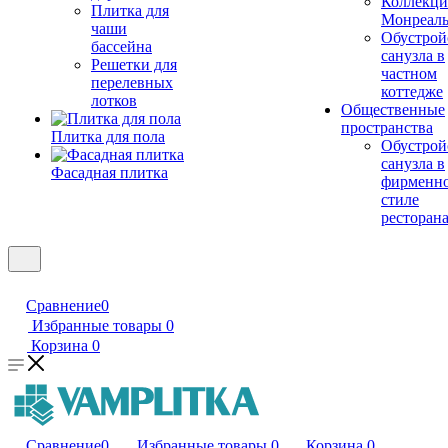
Коллекци
Плитка для
Монреал
чаши
Обустрой
бассейна
санузла в
Решетки для
частном
перелевных
коттедже
лотков
Общественные
пространства
Плитка для пола
Обустрой
санузла в
Фасадная плитка
фирменн
стиле
ресторан
Сравнение
0
Избранные товары
0
Корзина
0
Сравнение
0
Избранные товары
0
Корзина
0