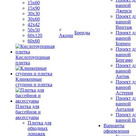
15х60
ванной
15x90
Джерси
30х30
Проект д
30х60
ванной
42х42
Винтаж
50х50
Бренды
Проект д
60х120
Акции
ванной
60х60
Борнео
Проект д
ванной
Кислотоупорная
Бергамо
плитка
Проект д
ванной
Антик
Клинкерные
Проект д
ступени и плитка
ванной
Астерия
Проект д
ванной
Плитка для
Анталия
бассейнов и
Проект д
аксессуары
ванной Br
Плитка для
Варианты
обходных
оформления
дорожек