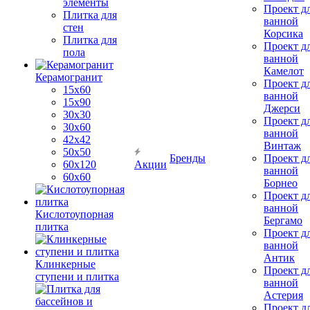
элементы
Проект д
Плитка для
ванной
стен
Корсика
Плитка для
Проект д
пола
ванной
Камелот
Керамогранит
Проект д
15х60
ванной
15x90
Джерси
30х30
Проект д
30х60
ванной
42х42
Винтаж
50х50
Бренды
Проект д
60х120
Акции
ванной
60х60
Борнео
Проект д
ванной
Кислотоупорная
Бергамо
плитка
Проект д
ванной
Антик
Клинкерные
Проект д
ступени и плитка
ванной
Астерия
Проект д