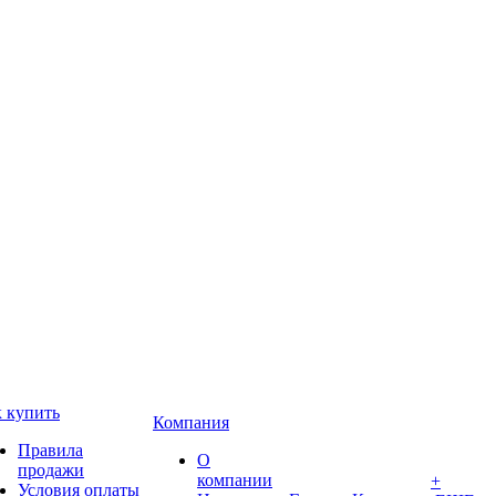
 купить
Компания
Правила
О
продажи
компании
+
Условия оплаты