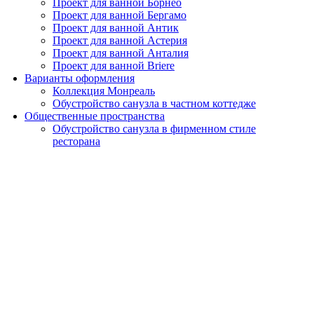
Проект для ванной Борнео
Проект для ванной Бергамо
Проект для ванной Антик
Проект для ванной Астерия
Проект для ванной Анталия
Проект для ванной Briere
Варианты оформления
Коллекция Монреаль
Обустройство санузла в частном коттедже
Общественные пространства
Обустройство санузла в фирменном стиле
ресторана