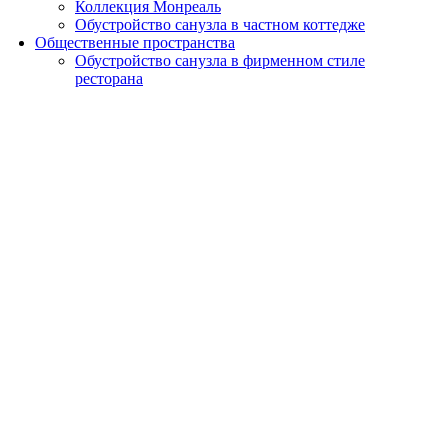
Коллекция Монреаль
Обустройство санузла в частном коттедже
Общественные пространства
Обустройство санузла в фирменном стиле
ресторана