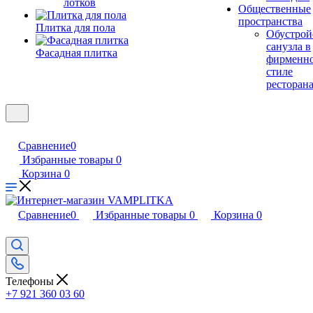
лотков
Общественные
пространства
Плитка для пола
Обустрой
санузла в
Фасадная плитка
фирменн
стиле
ресторан
Сравнение
0
Избранные товары
0
Корзина
0
Сравнение
0
Избранные товары
0
Корзина
0
Телефоны
+7 921 360 03 60