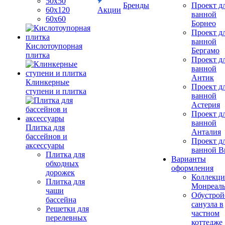
50х50
Бренды
Проект д
60х120
Акции
ванной
60х60
Борнео
Проект д
ванной
Кислотоупорная
Бергамо
плитка
Проект д
ванной
Антик
Клинкерные
Проект д
ступени и плитка
ванной
Астерия
Проект д
ванной
Плитка для
Анталия
бассейнов и
Проект д
аксессуары
ванной Br
Плитка для
Варианты
обходных
оформления
дорожек
Коллекци
Плитка для
Монреал
чаши
Обустрой
бассейна
санузла в
Решетки для
частном
перелевных
коттедже