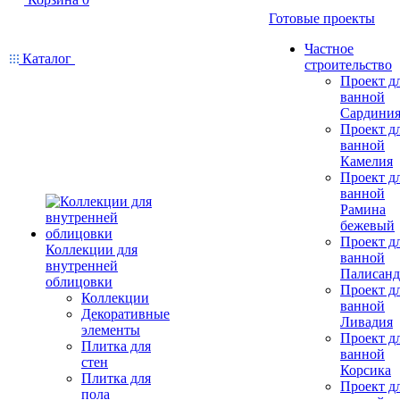
Готовые проекты
Частное
Каталог
строительство
Проект д
ванной
Сардини
Проект д
ванной
Камелия
Проект д
ванной
Рамина
бежевый
Проект д
Коллекции для
ванной
внутренней
Палисанд
облицовки
Проект д
Коллекции
ванной
Декоративные
Ливадия
элементы
Проект д
Плитка для
ванной
стен
Корсика
Плитка для
Проект д
пола