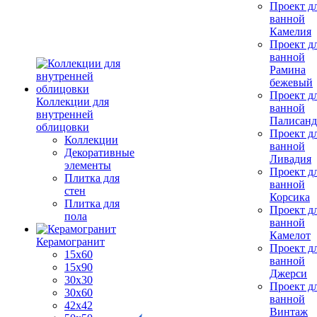
Проект д
ванной
Камелия
Проект д
ванной
Рамина
бежевый
Проект д
Коллекции для
ванной
внутренней
Палисанд
облицовки
Проект д
Коллекции
ванной
Декоративные
Ливадия
элементы
Проект д
Плитка для
ванной
стен
Корсика
Плитка для
Проект д
пола
ванной
Камелот
Керамогранит
Проект д
15х60
ванной
15x90
Джерси
30х30
Проект д
30х60
ванной
42х42
Винтаж