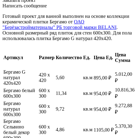
Заказать проект
Написать сообщение
Готовый проект для ванной выполнен на основе коллекции
керамической плитки Бергамо от
ОАО
"Берёзастройматериалы” РБ торговой марки BELANI
.
Основной размерный ряд плиток для стен 600х300. Для пола
использовалась плитка Бергамо G натурал 420х420.
Цена
Артикул
Размер
Количество
Ед.
Цена Ед.
Сумма
Бергамо G
5.012,00
420 х
натурал
5,60
кв.м
895,00 ₽
420
₽
420х420
10.816,36
Бергамо белый
600 х
11,34
кв.м
954,00 ₽
600х300
300
₽
Бергамо
9.272,88
600 х
натурал
9,72
кв.м
954,00 ₽
300
₽
600х300
Бергамо
5.370,30
Сельвино
600 х
4,86
кв.м
1105,00 ₽
белый декор
300
₽
600х300