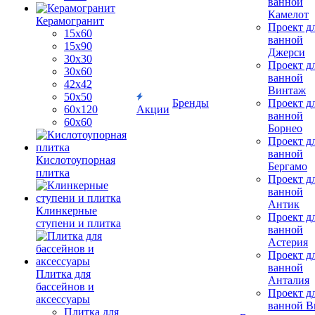
ванной
Камелот
Керамогранит
Проект д
15х60
ванной
15x90
Джерси
30х30
Проект д
30х60
ванной
42х42
Винтаж
50х50
Бренды
Проект д
60х120
Акции
ванной
60х60
Борнео
Проект д
ванной
Кислотоупорная
Бергамо
плитка
Проект д
ванной
Антик
Клинкерные
Проект д
ступени и плитка
ванной
Астерия
Проект д
ванной
Плитка для
Анталия
бассейнов и
Проект д
аксессуары
ванной Br
Плитка для