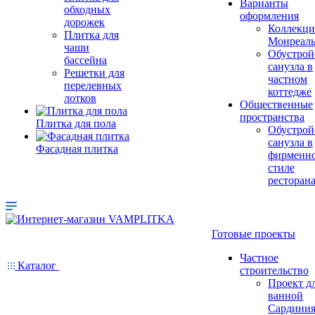
Варианты
обходных
оформления
дорожек
Коллекци
Плитка для
Монреал
чаши
Обустрой
бассейна
санузла в
Решетки для
частном
перелевных
коттедже
лотков
Общественные
пространства
Плитка для пола
Обустрой
санузла в
Фасадная плитка
фирменн
стиле
ресторан
Готовые проекты
Частное
Каталог
строительство
Проект д
ванной
Сардини