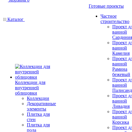
Готовые проекты
Частное
Каталог
строительство
Проект д
ванной
Сардини
Проект д
ванной
Камелия
Проект д
ванной
Рамина
бежевый
Проект д
Коллекции для
ванной
внутренней
Палисанд
облицовки
Проект д
Коллекции
ванной
Декоративные
Ливадия
элементы
Проект д
Плитка для
ванной
стен
Корсика
Плитка для
Проект д
пола