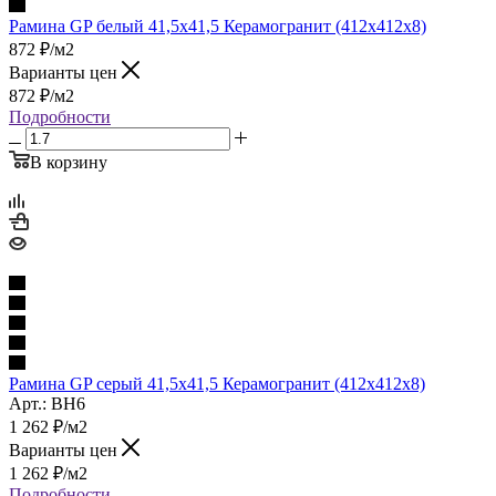
Рамина GP белый 41,5х41,5 Керамогранит (412x412x8)
872
₽
/м2
Варианты цен
872
₽
/м2
Подробности
В корзину
Рамина GP серый 41,5х41,5 Керамогранит (412x412x8)
Арт.: BH6
1 262
₽
/м2
Варианты цен
1 262
₽
/м2
Подробности