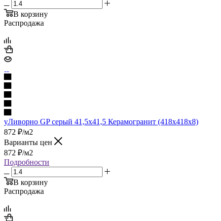
В корзину
Распродажа
уЛиворно GP серый 41,5х41,5 Керамогранит (418x418x8)
872
₽
/м2
Варианты цен
872
₽
/м2
Подробности
В корзину
Распродажа