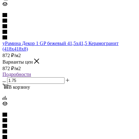
уРамина Декор 1 GP бежевый 41,5х41,5 Керамогранит
(418x418x8)
872
₽
/м2
Варианты цен
872
₽
/м2
Подробности
В корзину