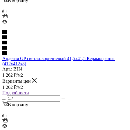
В корзину
Ардезия GP светло-коричневый 41,5х41,5 Керамогранит
(412x412x8)
Арт.: BH4
1 262
₽
/м2
Варианты цен
1 262
₽
/м2
Подробности
В корзину