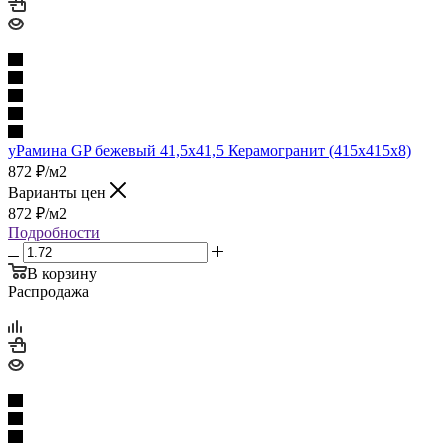
уРамина GP бежевый 41,5х41,5 Керамогранит (415x415x8)
872
₽
/м2
Варианты цен
872
₽
/м2
Подробности
В корзину
Распродажа