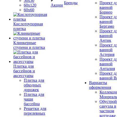
50х50
Бренды
Проект д
60х120
Акции
ванной
60х60
Борнео
Проект д
ванной
Кислотоупорная
Бергамо
плитка
Проект д
ванной
Антик
Клинкерные
Проект д
ступени и плитка
ванной
Астерия
Проект д
ванной
Плитка для
Анталия
бассейнов и
Проект д
аксессуары
ванной Br
Плитка для
Варианты
обходных
оформления
дорожек
Коллекци
Плитка для
Монреал
чаши
Обустрой
бассейна
санузла в
Решетки для
частном
перелевных
коттедже