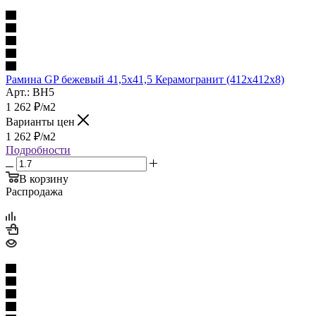
Рамина GP бежевый 41,5х41,5 Керамогранит (412x412x8)
Арт.: BH5
1 262
₽
/м2
Варианты цен
1 262
₽
/м2
Подробности
В корзину
Распродажа