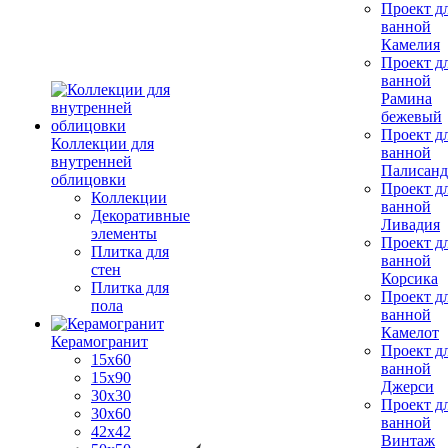
Проект д
ванной
Камелия
Проект д
ванной
Рамина
бежевый
Проект д
Коллекции для
ванной
внутренней
Палисанд
облицовки
Проект д
Коллекции
ванной
Декоративные
Ливадия
элементы
Проект д
Плитка для
ванной
стен
Корсика
Плитка для
Проект д
пола
ванной
Камелот
Керамогранит
Проект д
15х60
ванной
15x90
Джерси
30х30
Проект д
30х60
ванной
42х42
Винтаж