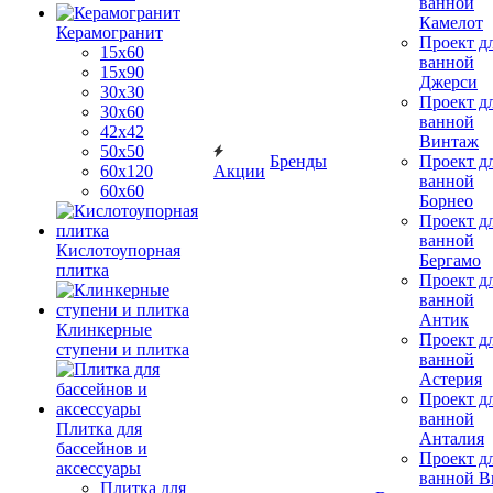
ванной
Камелот
Керамогранит
Проект д
15х60
ванной
15x90
Джерси
30х30
Проект д
30х60
ванной
42х42
Винтаж
50х50
Бренды
Проект д
60х120
Акции
ванной
60х60
Борнео
Проект д
ванной
Кислотоупорная
Бергамо
плитка
Проект д
ванной
Антик
Клинкерные
Проект д
ступени и плитка
ванной
Астерия
Проект д
ванной
Плитка для
Анталия
бассейнов и
Проект д
аксессуары
ванной Br
Плитка для