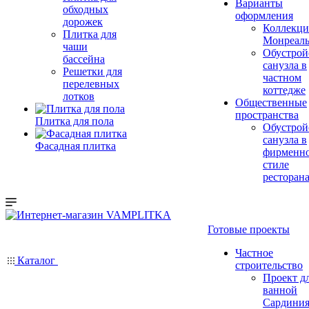
Варианты
обходных
оформления
дорожек
Коллекци
Плитка для
Монреал
чаши
Обустрой
бассейна
санузла в
Решетки для
частном
перелевных
коттедже
лотков
Общественные
пространства
Плитка для пола
Обустрой
санузла в
Фасадная плитка
фирменн
стиле
ресторан
Готовые проекты
Частное
Каталог
строительство
Проект д
ванной
Сардини