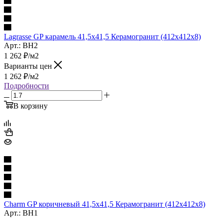
Lagrasse GP карамель 41,5х41,5 Керамогранит (412x412x8)
Арт.: BH2
1 262
₽
/м2
Варианты цен
1 262
₽
/м2
Подробности
В корзину
Charm GP коричневый 41,5х41,5 Керамогранит (412x412x8)
Арт.: BH1