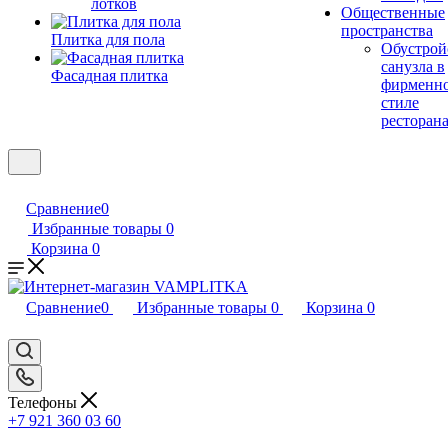
лотков
Общественные
пространства
Плитка для пола
Обустрой
санузла в
Фасадная плитка
фирменн
стиле
ресторан
Сравнение
0
Избранные товары
0
Корзина
0
Сравнение
0
Избранные товары
0
Корзина
0
Телефоны
+7 921 360 03 60