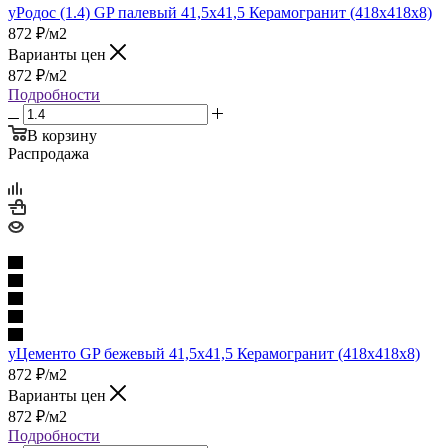
уРодос (1.4) GP палевый 41,5х41,5 Керамогранит (418x418x8)
872
₽
/м2
Варианты цен
872
₽
/м2
Подробности
В корзину
Распродажа
уЦементо GP бежевый 41,5х41,5 Керамогранит (418x418x8)
872
₽
/м2
Варианты цен
872
₽
/м2
Подробности