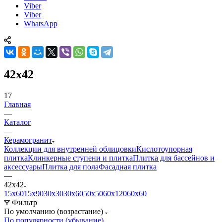
Viber
Viber
WhatsApp
42х42
17
Главная
—
Каталог
—
Керамогранит
Коллекции для внутренней облицовки
Кислотоупорная
плитка
Клинкерные ступени и плитка
Плитка для бассейнов и
аксессуары
Плитка для пола
Фасадная плитка
—
42х42
15х60
15x90
30х30
30х60
50х50
60х120
60х60
Фильтр
По умолчанию (возрастание)
По популярности (убывание)