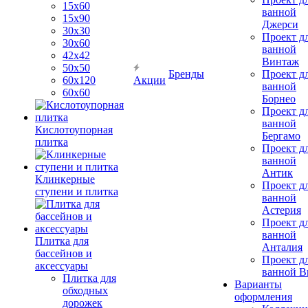
15х60
ванной
15x90
Джерси
30х30
Проект д
30х60
ванной
42х42
Винтаж
50х50
Бренды
Проект д
60х120
Акции
ванной
60х60
Борнео
Проект д
ванной
Кислотоупорная
Бергамо
плитка
Проект д
ванной
Антик
Клинкерные
Проект д
ступени и плитка
ванной
Астерия
Проект д
ванной
Плитка для
Анталия
бассейнов и
Проект д
аксессуары
ванной Br
Плитка для
Варианты
обходных
оформления
дорожек