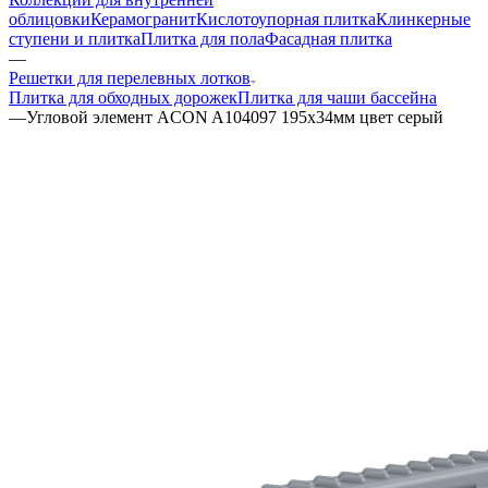
облицовки
Керамогранит
Кислотоупорная плитка
Клинкерные
ступени и плитка
Плитка для пола
Фасадная плитка
—
Решетки для перелевных лотков
Плитка для обходных дорожек
Плитка для чаши бассейна
—
Угловой элемент ACON A104097 195x34мм цвет серый