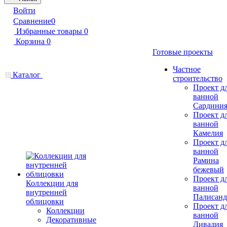
Войти
Сравнение
0
Избранные товары
0
Корзина
0
Готовые проекты
Частное
Каталог
строительство
Проект д
ванной
Сардини
Проект д
ванной
Камелия
Проект д
ванной
Рамина
бежевый
Проект д
Коллекции для
ванной
внутренней
Палисанд
облицовки
Проект д
Коллекции
ванной
Декоративные
Ливадия