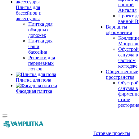
ванной
Плитка для
Анталия
бассейнов и
Проект д
аксессуары
ванной Br
Плитка для
Варианты
обходных
оформления
дорожек
Коллекци
Плитка для
Монреал
чаши
Обустрой
бассейна
санузла в
Решетки для
частном
перелевных
коттедже
лотков
Общественные
пространства
Плитка для пола
Обустрой
санузла в
Фасадная плитка
фирменн
стиле
ресторан
Готовые проекты