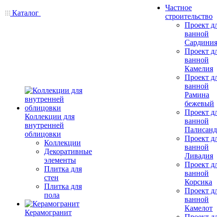
Частное
Каталог
строительство
Проект д
ванной
Сардини
Проект д
ванной
Камелия
Проект д
ванной
Рамина
бежевый
Проект д
Коллекции для
ванной
внутренней
Палисанд
облицовки
Проект д
Коллекции
ванной
Декоративные
Ливадия
элементы
Проект д
Плитка для
ванной
стен
Корсика
Плитка для
Проект д
пола
ванной
Камелот
Керамогранит
Проект д