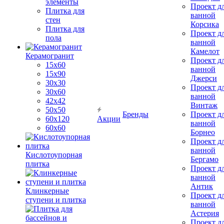
элементы
Проект д
Плитка для
ванной
стен
Корсика
Плитка для
Проект д
пола
ванной
Камелот
Керамогранит
Проект д
15х60
ванной
15x90
Джерси
30х30
Проект д
30х60
ванной
42х42
Винтаж
50х50
Бренды
Проект д
60х120
Акции
ванной
60х60
Борнео
Проект д
ванной
Кислотоупорная
Бергамо
плитка
Проект д
ванной
Антик
Клинкерные
Проект д
ступени и плитка
ванной
Астерия
Проект д