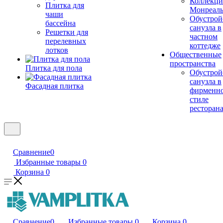
Коллекци
Плитка для
Монреал
чаши
Обустрой
бассейна
санузла в
Решетки для
частном
перелевных
коттедже
лотков
Общественные
пространства
Плитка для пола
Обустрой
санузла в
Фасадная плитка
фирменн
стиле
ресторан
Сравнение
0
Избранные товары
0
Корзина
0
Сравнение
0
Избранные товары
0
Корзина
0