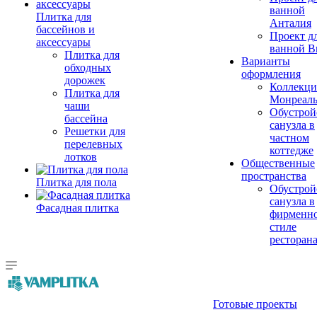
ванной
Плитка для
Анталия
бассейнов и
Проект д
аксессуары
ванной Br
Плитка для
Варианты
обходных
оформления
дорожек
Коллекци
Плитка для
Монреал
чаши
Обустрой
бассейна
санузла в
Решетки для
частном
перелевных
коттедже
лотков
Общественные
пространства
Плитка для пола
Обустрой
санузла в
Фасадная плитка
фирменн
стиле
ресторан
Готовые проекты