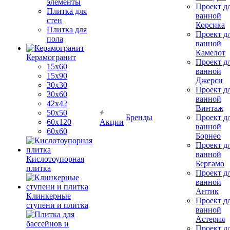
элементы
Проект д
Плитка для
ванной
стен
Корсика
Плитка для
Проект д
пола
ванной
Камелот
Керамогранит
Проект д
15х60
ванной
15x90
Джерси
30х30
Проект д
30х60
ванной
42х42
Винтаж
50х50
Бренды
Проект д
60х120
Акции
ванной
60х60
Борнео
Проект д
ванной
Кислотоупорная
Бергамо
плитка
Проект д
ванной
Антик
Клинкерные
Проект д
ступени и плитка
ванной
Астерия
Проект д