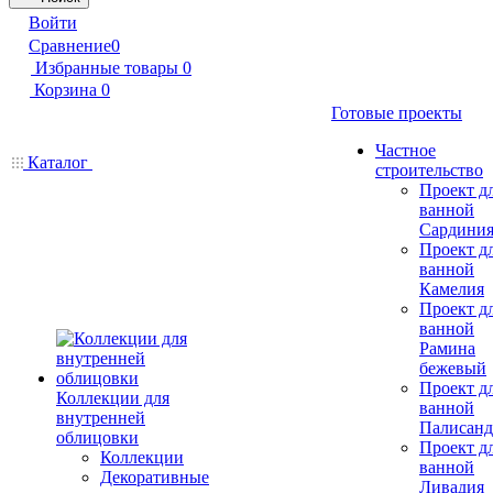
Войти
Сравнение
0
Избранные товары
0
Корзина
0
Готовые проекты
Частное
Каталог
строительство
Проект д
ванной
Сардини
Проект д
ванной
Камелия
Проект д
ванной
Рамина
бежевый
Проект д
Коллекции для
ванной
внутренней
Палисанд
облицовки
Проект д
Коллекции
ванной
Декоративные
Ливадия