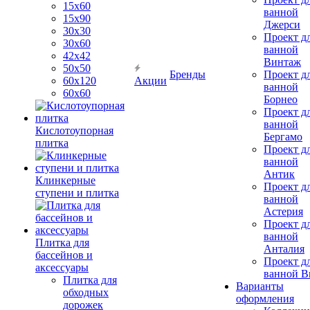
15х60
ванной
15x90
Джерси
30х30
Проект д
30х60
ванной
42х42
Винтаж
50х50
Бренды
Проект д
60х120
Акции
ванной
60х60
Борнео
Проект д
ванной
Кислотоупорная
Бергамо
плитка
Проект д
ванной
Антик
Клинкерные
Проект д
ступени и плитка
ванной
Астерия
Проект д
ванной
Плитка для
Анталия
бассейнов и
Проект д
аксессуары
ванной Br
Плитка для
Варианты
обходных
оформления
дорожек