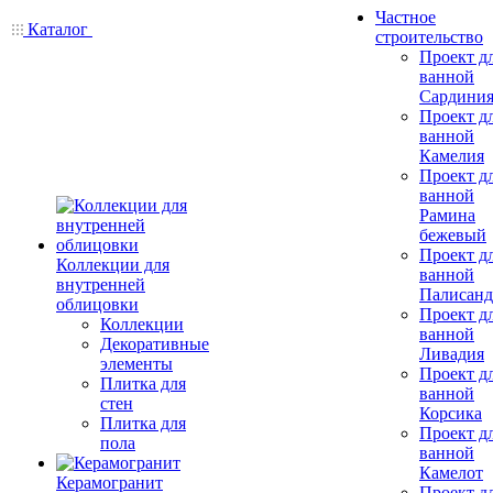
Частное
Каталог
строительство
Проект д
ванной
Сардини
Проект д
ванной
Камелия
Проект д
ванной
Рамина
бежевый
Проект д
Коллекции для
ванной
внутренней
Палисанд
облицовки
Проект д
Коллекции
ванной
Декоративные
Ливадия
элементы
Проект д
Плитка для
ванной
стен
Корсика
Плитка для
Проект д
пола
ванной
Камелот
Керамогранит
Проект д