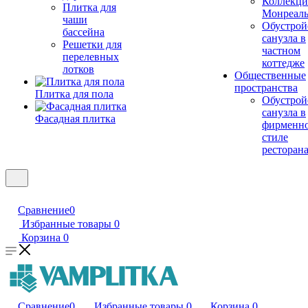
Коллекци
Плитка для
Монреал
чаши
Обустрой
бассейна
санузла в
Решетки для
частном
перелевных
коттедже
лотков
Общественные
пространства
Плитка для пола
Обустрой
санузла в
Фасадная плитка
фирменн
стиле
ресторан
Сравнение
0
Избранные товары
0
Корзина
0
Сравнение
0
Избранные товары
0
Корзина
0