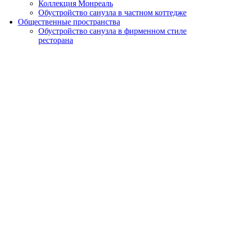
Коллекция Монреаль
Обустройство санузла в частном коттедже
Общественные пространства
Обустройство санузла в фирменном стиле
ресторана