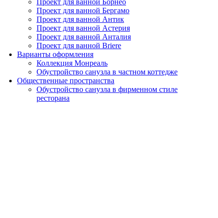
Проект для ванной Борнео
Проект для ванной Бергамо
Проект для ванной Антик
Проект для ванной Астерия
Проект для ванной Анталия
Проект для ванной Briere
Варианты оформления
Коллекция Монреаль
Обустройство санузла в частном коттедже
Общественные пространства
Обустройство санузла в фирменном стиле
ресторана