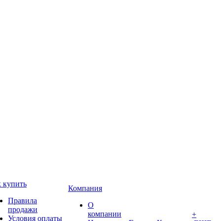
 купить
Компания
Правила
О
продажи
компании
+
Условия оплаты