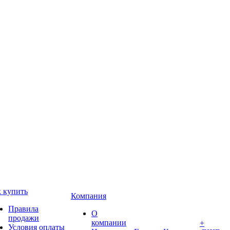
 купить
Компания
Правила
О
продажи
компании
+
Условия оплаты