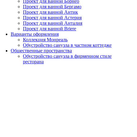
Проект для ванной Борнео
Проект для ванной Бергамо
Проект для ванной Антик
Проект для ванной Астерия
Проект для ванной Анталия
Проект для ванной Briere
Варианты оформления
Коллекция Монреаль
Обустройство санузла в частном коттедже
Общественные пространства
Обустройство санузла в фирменном стиле
ресторана