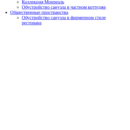
Коллекция Монреаль
Обустройство санузла в частном коттедже
Общественные пространства
Обустройство санузла в фирменном стиле
ресторана