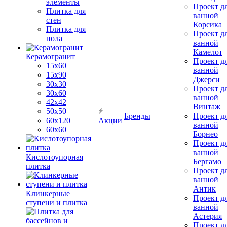
элементы
Проект д
Плитка для
ванной
стен
Корсика
Плитка для
Проект д
пола
ванной
Камелот
Керамогранит
Проект д
15х60
ванной
15x90
Джерси
30х30
Проект д
30х60
ванной
42х42
Винтаж
50х50
Бренды
Проект д
60х120
Акции
ванной
60х60
Борнео
Проект д
ванной
Кислотоупорная
Бергамо
плитка
Проект д
ванной
Антик
Клинкерные
Проект д
ступени и плитка
ванной
Астерия
Проект д