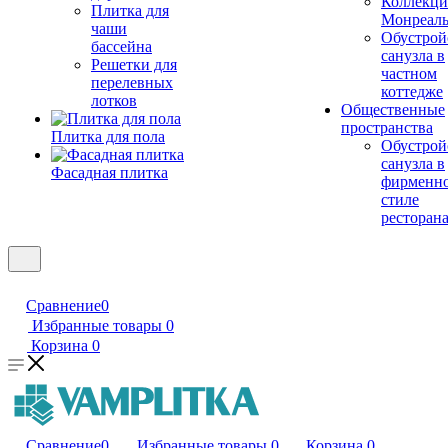
Коллекци
Плитка для
Монреал
чаши
Обустрой
бассейна
санузла в
Решетки для
частном
перелевных
коттедже
лотков
Общественные
пространства
Плитка для пола
Обустрой
санузла в
Фасадная плитка
фирменн
стиле
ресторан
Сравнение
0
Избранные товары
0
Корзина
0
Сравнение
0
Избранные товары
0
Корзина
0