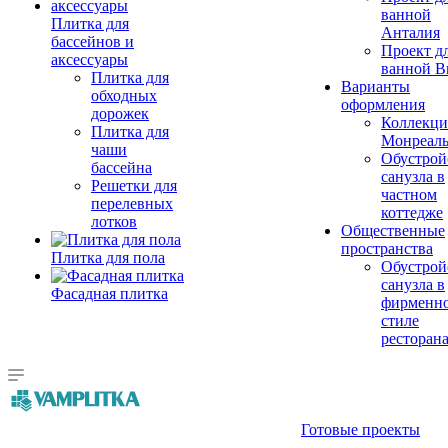
ванной
Плитка для
Анталия
бассейнов и
Проект д
аксессуары
ванной Br
Плитка для
Варианты
обходных
оформления
дорожек
Коллекци
Плитка для
Монреал
чаши
Обустрой
бассейна
санузла в
Решетки для
частном
перелевных
коттедже
лотков
Общественные
пространства
Плитка для пола
Обустрой
санузла в
Фасадная плитка
фирменн
стиле
ресторан
Готовые проекты