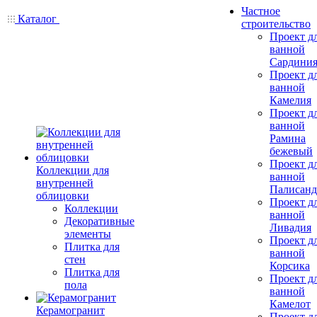
Частное
Каталог
строительство
Проект д
ванной
Сардини
Проект д
ванной
Камелия
Проект д
ванной
Рамина
бежевый
Проект д
Коллекции для
ванной
внутренней
Палисанд
облицовки
Проект д
Коллекции
ванной
Декоративные
Ливадия
элементы
Проект д
Плитка для
ванной
стен
Корсика
Плитка для
Проект д
пола
ванной
Камелот
Керамогранит
Проект д