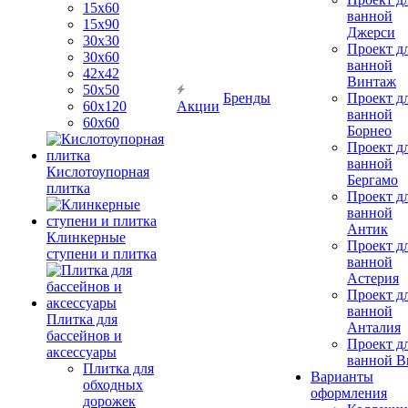
15х60
ванной
15x90
Джерси
30х30
Проект д
30х60
ванной
42х42
Винтаж
50х50
Бренды
Проект д
60х120
Акции
ванной
60х60
Борнео
Проект д
ванной
Кислотоупорная
Бергамо
плитка
Проект д
ванной
Антик
Клинкерные
Проект д
ступени и плитка
ванной
Астерия
Проект д
ванной
Плитка для
Анталия
бассейнов и
Проект д
аксессуары
ванной Br
Плитка для
Варианты
обходных
оформления
дорожек