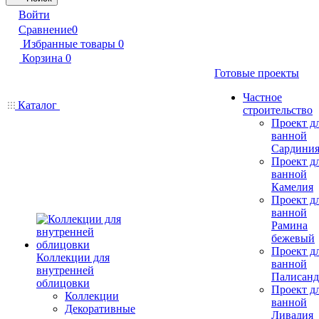
Войти
Сравнение
0
Избранные товары
0
Корзина
0
Готовые проекты
Частное
Каталог
строительство
Проект д
ванной
Сардини
Проект д
ванной
Камелия
Проект д
ванной
Рамина
бежевый
Проект д
Коллекции для
ванной
внутренней
Палисанд
облицовки
Проект д
Коллекции
ванной
Декоративные
Ливадия