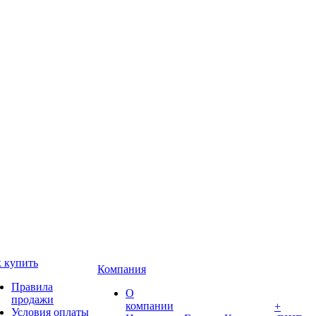
 купить
Компания
Правила
О
продажи
компании
+
Условия оплаты