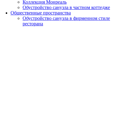
Коллекция Монреаль
Обустройство санузла в частном коттедже
Общественные пространства
Обустройство санузла в фирменном стиле
ресторана