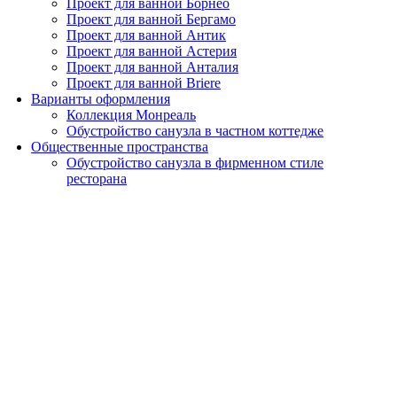
Проект для ванной Борнео
Проект для ванной Бергамо
Проект для ванной Антик
Проект для ванной Астерия
Проект для ванной Анталия
Проект для ванной Briere
Варианты оформления
Коллекция Монреаль
Обустройство санузла в частном коттедже
Общественные пространства
Обустройство санузла в фирменном стиле
ресторана