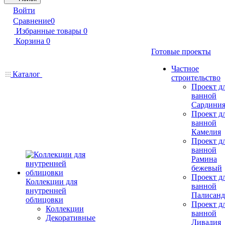
Войти
Сравнение
0
Избранные товары
0
Корзина
0
Готовые проекты
Частное
Каталог
строительство
Проект д
ванной
Сардини
Проект д
ванной
Камелия
Проект д
ванной
Рамина
бежевый
Проект д
Коллекции для
ванной
внутренней
Палисанд
облицовки
Проект д
Коллекции
ванной
Декоративные
Ливадия