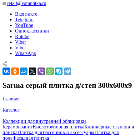
retail@vamplitka.ru
Вконтакте
Telegram
YouTube
Одноклассники
Rutube
Viber
Viber
WhatsApp
Sarma серый плитка д/стен 300x600x9
Главная
—
Каталог
—
Коллекции для внутренней облицовки
Керамогранит
Кислотоупорная плитка
Клинкерные ступени и
плитка
Плитка для бассейнов и аксессуары
Плитка для
пола
Фасадная плитка