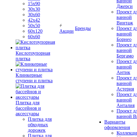
ванной
15x90
Джерси
30х30
Проект д
30х60
ванной
42х42
Винтаж
50х50
Бренды
Проект д
60х120
Акции
ванной
60х60
Борнео
Проект д
ванной
Кислотоупорная
Бергамо
плитка
Проект д
ванной
Антик
Клинкерные
Проект д
ступени и плитка
ванной
Астерия
Проект д
ванной
Плитка для
Анталия
бассейнов и
Проект д
аксессуары
ванной Br
Плитка для
Варианты
обходных
оформления
дорожек
Коллекци
Плитка для