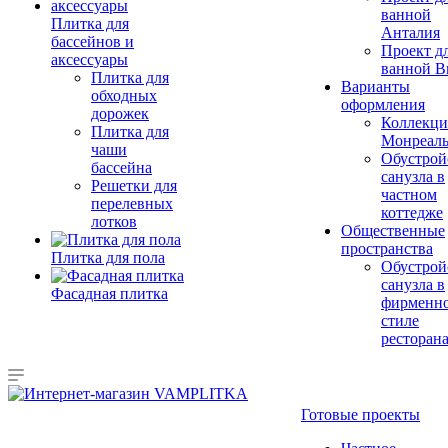
ванной
Плитка для
Анталия
бассейнов и
Проект д
аксессуары
ванной Br
Плитка для
Варианты
обходных
оформления
дорожек
Коллекци
Плитка для
Монреал
чаши
Обустрой
бассейна
санузла в
Решетки для
частном
перелевных
коттедже
лотков
Общественные
пространства
Плитка для пола
Обустрой
санузла в
Фасадная плитка
фирменн
стиле
ресторан
Готовые проекты