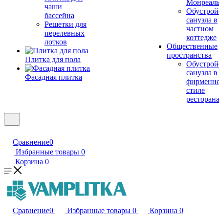
Монреал
чаши
Обустрой
бассейна
санузла в
Решетки для
частном
перелевных
коттедже
лотков
Общественные
пространства
Плитка для пола
Обустрой
санузла в
Фасадная плитка
фирменн
стиле
ресторан
Сравнение
0
Избранные товары
0
Корзина
0
Сравнение
0
Избранные товары
0
Корзина
0