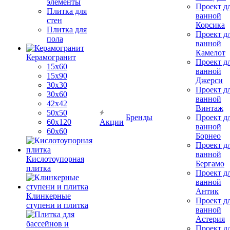
элементы
Проект д
Плитка для
ванной
стен
Корсика
Плитка для
Проект д
пола
ванной
Камелот
Керамогранит
Проект д
15х60
ванной
15x90
Джерси
30х30
Проект д
30х60
ванной
42х42
Винтаж
50х50
Бренды
Проект д
60х120
Акции
ванной
60х60
Борнео
Проект д
ванной
Кислотоупорная
Бергамо
плитка
Проект д
ванной
Антик
Клинкерные
Проект д
ступени и плитка
ванной
Астерия
Проект д