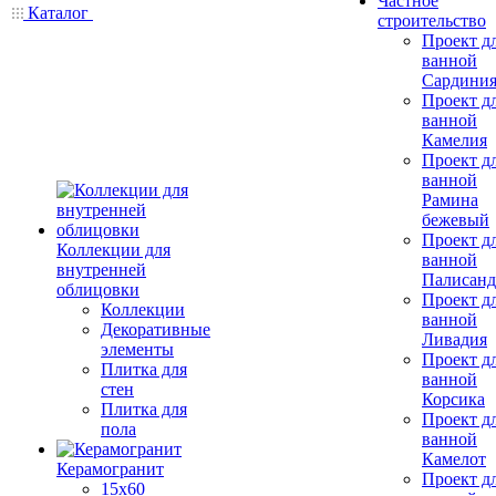
Частное
Каталог
строительство
Проект д
ванной
Сардини
Проект д
ванной
Камелия
Проект д
ванной
Рамина
бежевый
Проект д
Коллекции для
ванной
внутренней
Палисанд
облицовки
Проект д
Коллекции
ванной
Декоративные
Ливадия
элементы
Проект д
Плитка для
ванной
стен
Корсика
Плитка для
Проект д
пола
ванной
Камелот
Керамогранит
Проект д
15х60