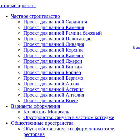
Готовые проекты
Частное строительство
Проект для ванной Сардиния
Проект для ванной Камелия
Проект для ванной Рамина бежевый
Проект для ванной Палисандро
Проект для ванной Ливадия
Как
Проект для ванной Корсика
Проект для ванной Камелот
Проект для ванной Джерси
Проект для ванной Винтаж
Проект для ванной Борнео
Проект для ванной Бергамо
Проект для ванной Антик
Проект для ванной Астерия
Проект для ванной Анталия
Проект для ванной Briere
Варианты оформления
Коллекция Монреаль
Обустройство санузла в частном коттедже
Общественные пространства
Обустройство санузла в фирменном стиле
ресторана