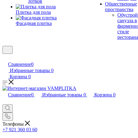
лотков
Общественные
пространства
Плитка для пола
Обустрой
санузла в
Фасадная плитка
фирменн
стиле
ресторан
Сравнение
0
Избранные товары
0
Корзина
0
Сравнение
0
Избранные товары
0
Корзина
0
Телефоны
+7 921 360 03 60