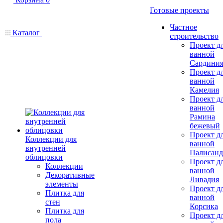
Готовые проекты
Частное
Каталог
строительство
Проект д
ванной
Сардини
Проект д
ванной
Камелия
Проект д
ванной
Рамина
бежевый
Проект д
Коллекции для
ванной
внутренней
Палисанд
облицовки
Проект д
Коллекции
ванной
Декоративные
Ливадия
элементы
Проект д
Плитка для
ванной
стен
Корсика
Плитка для
Проект д
пола