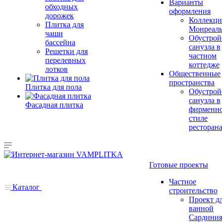
Варианты
обходных
оформления
дорожек
Коллекци
Плитка для
Монреал
чаши
Обустрой
бассейна
санузла в
Решетки для
частном
перелевных
коттедже
лотков
Общественные
пространства
Плитка для пола
Обустрой
санузла в
Фасадная плитка
фирменн
стиле
ресторан
Готовые проекты
Частное
Каталог
строительство
Проект д
ванной
Сардини