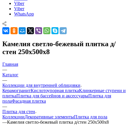
Viber
Viber
WhatsApp
Камелия светло-бежевый плитка д/
стен 250x500x8
Главная
—
Каталог
—
Коллекции для внутренней облицовки
Керамогранит
Кислотоупорная плитка
Клинкерные ступени и
плитка
Плитка для бассейнов и аксессуары
Плитка для
пола
Фасадная плитка
—
Плитка для стен
Коллекции
Декоративные элементы
Плитка для пола
—
Камелия светло-бежевый плитка д/стен 250x500x8