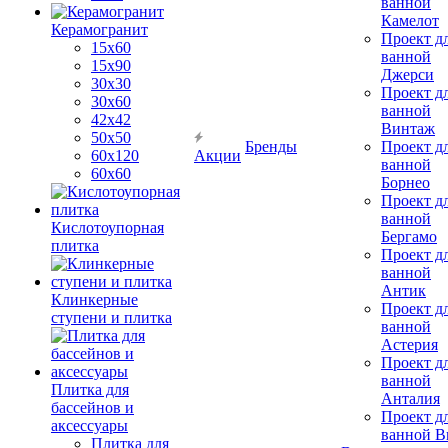
ванной
Камелот
Керамогранит
Проект д
15х60
ванной
15x90
Джерси
30х30
Проект д
30х60
ванной
42х42
Винтаж
50х50
Бренды
Проект д
60х120
Акции
ванной
60х60
Борнео
Проект д
ванной
Кислотоупорная
Бергамо
плитка
Проект д
ванной
Антик
Клинкерные
Проект д
ступени и плитка
ванной
Астерия
Проект д
ванной
Плитка для
Анталия
бассейнов и
Проект д
аксессуары
ванной Br
Плитка для