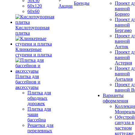
50х50
Бренды
Проект д
60х120
Акции
ванной
60х60
Борнео
Проект д
ванной
Кислотоупорная
Бергамо
плитка
Проект д
ванной
Антик
Клинкерные
Проект д
ступени и плитка
ванной
Астерия
Проект д
ванной
Плитка для
Анталия
бассейнов и
Проект д
аксессуары
ванной Br
Плитка для
Варианты
обходных
оформления
дорожек
Коллекци
Плитка для
Монреал
чаши
Обустрой
бассейна
санузла в
Решетки для
частном
перелевных
коттедже