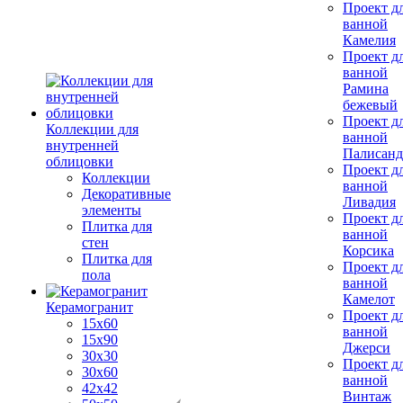
Проект д
ванной
Камелия
Проект д
ванной
Рамина
бежевый
Проект д
Коллекции для
ванной
внутренней
Палисанд
облицовки
Проект д
Коллекции
ванной
Декоративные
Ливадия
элементы
Проект д
Плитка для
ванной
стен
Корсика
Плитка для
Проект д
пола
ванной
Камелот
Керамогранит
Проект д
15х60
ванной
15x90
Джерси
30х30
Проект д
30х60
ванной
42х42
Винтаж