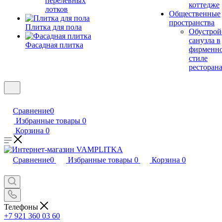
перелевных
коттедже
лотков
Общественные
пространства
Плитка для пола
Обустрой
санузла в
Фасадная плитка
фирменн
стиле
ресторан
Сравнение
0
Избранные товары
0
Корзина
0
Сравнение
0
Избранные товары
0
Корзина
0
Телефоны
+7 921 360 03 60