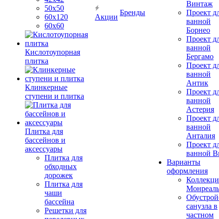
Винтаж
50х50
Бренды
Проект д
60х120
Акции
ванной
60х60
Борнео
Проект д
ванной
Кислотоупорная
Бергамо
плитка
Проект д
ванной
Антик
Клинкерные
Проект д
ступени и плитка
ванной
Астерия
Проект д
ванной
Плитка для
Анталия
бассейнов и
Проект д
аксессуары
ванной Br
Плитка для
Варианты
обходных
оформления
дорожек
Коллекци
Плитка для
Монреал
чаши
Обустрой
бассейна
санузла в
Решетки для
частном