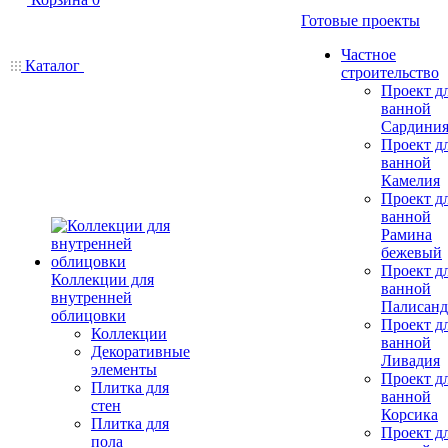
Готовые проекты
Частное
Каталог
строительство
Проект д
ванной
Сардини
Проект д
ванной
Камелия
Проект д
ванной
Рамина
бежевый
Проект д
Коллекции для
ванной
внутренней
Палисанд
облицовки
Проект д
Коллекции
ванной
Декоративные
Ливадия
элементы
Проект д
Плитка для
ванной
стен
Корсика
Плитка для
Проект д
пола