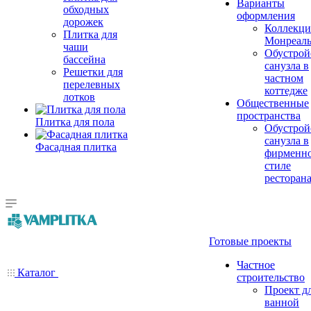
Варианты
обходных
оформления
дорожек
Коллекци
Плитка для
Монреал
чаши
Обустрой
бассейна
санузла в
Решетки для
частном
перелевных
коттедже
лотков
Общественные
пространства
Плитка для пола
Обустрой
санузла в
Фасадная плитка
фирменн
стиле
ресторан
Готовые проекты
Частное
Каталог
строительство
Проект д
ванной