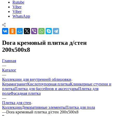
Rutube
Viber
Viber
WhatsApp
Dora кремовый плитка д/стен
200x500x8
Главная
—
Каталог
—
Коллекции для внутренней облицовки
Керамогранит
Кислотоупорная плитка
Клинкерные ступени и
плитка
Плитка для бассейнов и аксессуары
Плитка для
пола
Фасадная плитка
—
Плитка для стен
Коллекции
Декоративные элементы
Плитка для пола
—
Dora кремовый плитка д/стен 200x500x8