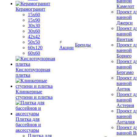
ванной
Камелот
Керамогранит
Проект д
15х60
ванной
15x90
Джерси
30х30
Проект д
30х60
ванной
42х42
Винтаж
50х50
Бренды
Проект д
60х120
Акции
ванной
60х60
Борнео
Проект д
ванной
Кислотоупорная
Бергамо
плитка
Проект д
ванной
Антик
Клинкерные
Проект д
ступени и плитка
ванной
Астерия
Проект д
ванной
Плитка для
Анталия
бассейнов и
Проект д
аксессуары
ванной Br
Плитка для