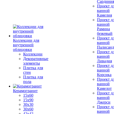
Сардини
Проект д
ванной
Камелия
Проект д
ванной
Рамина
бежевый
Проект д
Коллекции для
ванной
внутренней
Палисанд
облицовки
Проект д
Коллекции
ванной
Декоративные
Ливадия
элементы
Проект д
Плитка для
ванной
стен
Корсика
Плитка для
Проект д
пола
ванной
Камелот
Керамогранит
Проект д
15х60
ванной
15x90
Джерси
30х30
Проект д
30х60
ванной
42х42