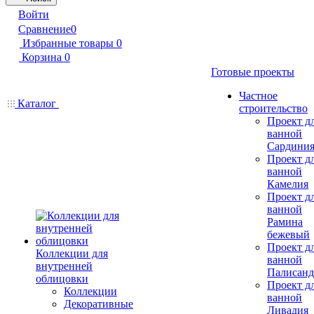
Войти
Сравнение
0
Избранные товары
0
Корзина
0
Готовые проекты
Частное
Каталог
строительство
Проект д
ванной
Сардини
Проект д
ванной
Камелия
Проект д
ванной
Рамина
бежевый
Проект д
Коллекции для
ванной
внутренней
Палисанд
облицовки
Проект д
Коллекции
ванной
Декоративные
Ливадия