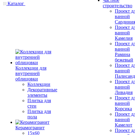
Частное
Каталог
строительство
Проект д
ванной
Сардини
Проект д
ванной
Камелия
Проект д
ванной
Рамина
бежевый
Проект д
Коллекции для
ванной
внутренней
Палисанд
облицовки
Проект д
Коллекции
ванной
Декоративные
Ливадия
элементы
Проект д
Плитка для
ванной
стен
Корсика
Плитка для
Проект д
пола
ванной
Камелот
Керамогранит
Проект д
15х60