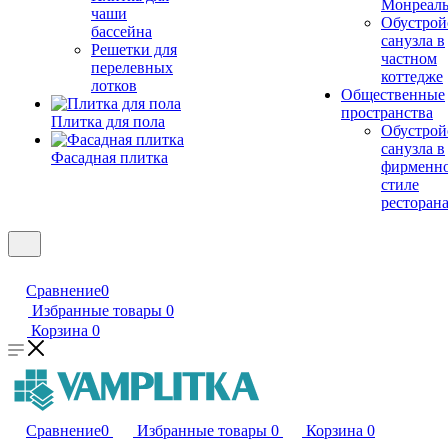
Монреал
чаши
Обустрой
бассейна
санузла в
Решетки для
частном
перелевных
коттедже
лотков
Общественные
пространства
Плитка для пола
Обустрой
санузла в
Фасадная плитка
фирменн
стиле
ресторан
Сравнение
0
Избранные товары
0
Корзина
0
Сравнение
0
Избранные товары
0
Корзина
0