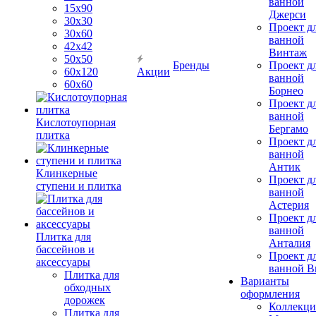
ванной
15x90
Джерси
30х30
Проект д
30х60
ванной
42х42
Винтаж
50х50
Бренды
Проект д
60х120
Акции
ванной
60х60
Борнео
Проект д
ванной
Кислотоупорная
Бергамо
плитка
Проект д
ванной
Антик
Клинкерные
Проект д
ступени и плитка
ванной
Астерия
Проект д
ванной
Плитка для
Анталия
бассейнов и
Проект д
аксессуары
ванной Br
Плитка для
Варианты
обходных
оформления
дорожек
Коллекци
Плитка для