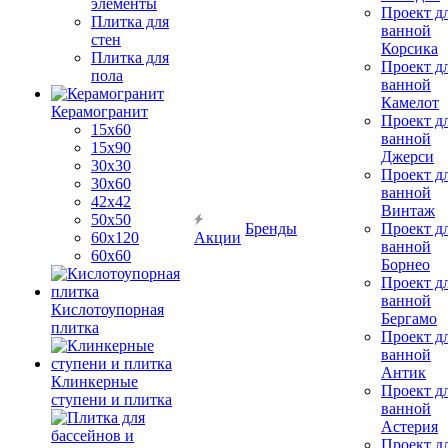
элементы
Проект д
Плитка для
ванной
стен
Корсика
Плитка для
Проект д
пола
ванной
Камелот
Керамогранит
Проект д
15х60
ванной
15x90
Джерси
30х30
Проект д
30х60
ванной
42х42
Винтаж
50х50
Бренды
Проект д
60х120
Акции
ванной
60х60
Борнео
Проект д
ванной
Кислотоупорная
Бергамо
плитка
Проект д
ванной
Антик
Клинкерные
Проект д
ступени и плитка
ванной
Астерия
Проект д