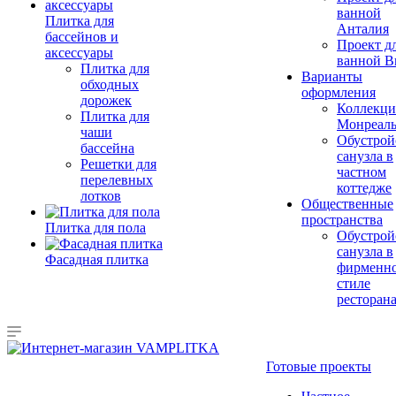
ванной
Плитка для
Анталия
бассейнов и
Проект д
аксессуары
ванной Br
Плитка для
Варианты
обходных
оформления
дорожек
Коллекци
Плитка для
Монреал
чаши
Обустрой
бассейна
санузла в
Решетки для
частном
перелевных
коттедже
лотков
Общественные
пространства
Плитка для пола
Обустрой
санузла в
Фасадная плитка
фирменн
стиле
ресторан
Готовые проекты