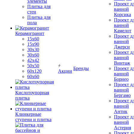
элементы
Проект д
Плитка для
ванной
стен
Корсика
Плитка для
Проект д
пола
ванной
Камелот
Керамогранит
Проект д
15х60
ванной
15x90
Джерси
30х30
Проект д
30х60
ванной
42х42
Винтаж
50х50
Бренды
Проект д
60х120
Акции
ванной
60х60
Борнео
Проект д
ванной
Кислотоупорная
Бергамо
плитка
Проект д
ванной
Антик
Клинкерные
Проект д
ступени и плитка
ванной
Астерия
Проект д