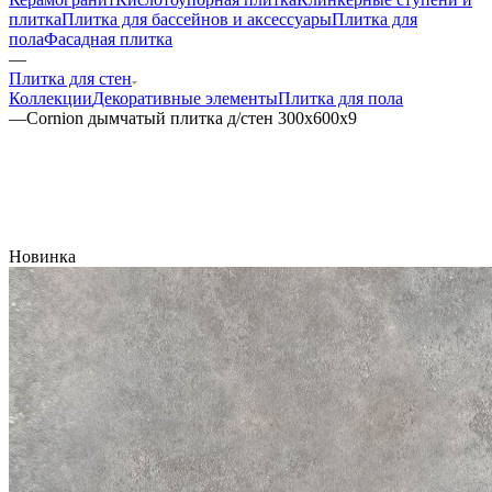
плитка
Плитка для бассейнов и аксессуары
Плитка для
пола
Фасадная плитка
—
Плитка для стен
Коллекции
Декоративные элементы
Плитка для пола
—
Cornion дымчатый плитка д/стен 300x600x9
Новинка