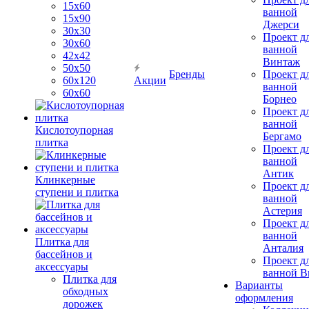
15х60
ванной
15x90
Джерси
30х30
Проект д
30х60
ванной
42х42
Винтаж
50х50
Бренды
Проект д
60х120
Акции
ванной
60х60
Борнео
Проект д
ванной
Кислотоупорная
Бергамо
плитка
Проект д
ванной
Антик
Клинкерные
Проект д
ступени и плитка
ванной
Астерия
Проект д
ванной
Плитка для
Анталия
бассейнов и
Проект д
аксессуары
ванной Br
Плитка для
Варианты
обходных
оформления
дорожек