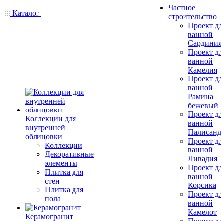
Частное
Каталог
строительство
Проект д
ванной
Сардини
Проект д
ванной
Камелия
Проект д
ванной
Рамина
бежевый
Проект д
Коллекции для
ванной
внутренней
Палисанд
облицовки
Проект д
Коллекции
ванной
Декоративные
Ливадия
элементы
Проект д
Плитка для
ванной
стен
Корсика
Плитка для
Проект д
пола
ванной
Камелот
Керамогранит
Проект д