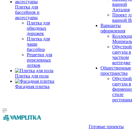
ванной
Плитка для
Анталия
бассейнов и
Проект д
аксессуары
ванной Br
Плитка для
Варианты
обходных
оформления
дорожек
Коллекци
Плитка для
Монреал
чаши
Обустрой
бассейна
санузла в
Решетки для
частном
перелевных
коттедже
лотков
Общественные
пространства
Плитка для пола
Обустрой
санузла в
Фасадная плитка
фирменн
стиле
ресторан
Готовые проекты