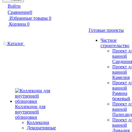
Войти
Сравнение
0
Избранные товары
0
Корзина
0
Готовые проекты
Частное
Каталог
строительство
Проект д
ванной
Сардини
Проект д
ванной
Камелия
Проект д
ванной
Рамина
бежевый
Проект д
Коллекции для
ванной
внутренней
Палисанд
облицовки
Проект д
Коллекции
ванной
Декоративные
Ливадия