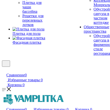
Коллекци
Плитка для
Монреал
чаши
Обустрой
бассейна
санузла в
Решетки для
частном
перелевных
коттедже
лотков
Общественные
пространства
Плитка для пола
Обустрой
санузла в
Фасадная плитка
фирменн
стиле
ресторан
Сравнение
0
Избранные товары
0
Корзина
0
Сравнение
0
Избранные товары
0
Корзина
0