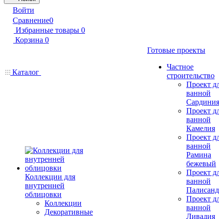
Войти
Сравнение
0
Избранные товары
0
Корзина
0
Готовые проекты
Частное
Каталог
строительство
Проект д
ванной
Сардини
Проект д
ванной
Камелия
Проект д
ванной
Рамина
бежевый
Проект д
Коллекции для
ванной
внутренней
Палисанд
облицовки
Проект д
Коллекции
ванной
Декоративные
Ливадия