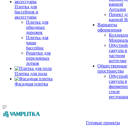
ванной
Плитка для
Анталия
бассейнов и
Проект д
аксессуары
ванной Br
Плитка для
Варианты
обходных
оформления
дорожек
Коллекци
Плитка для
Монреал
чаши
Обустрой
бассейна
санузла в
Решетки для
частном
перелевных
коттедже
лотков
Общественные
пространства
Плитка для пола
Обустрой
санузла в
Фасадная плитка
фирменн
стиле
ресторан
Готовые проекты