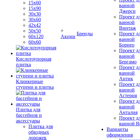
15х60
ванной
15x90
Джерси
30х30
Проект д
30х60
ванной
42х42
Винтаж
50х50
Бренды
Проект д
60х120
Акции
ванной
60х60
Борнео
Проект д
ванной
Кислотоупорная
Бергамо
плитка
Проект д
ванной
Антик
Клинкерные
Проект д
ступени и плитка
ванной
Астерия
Проект д
ванной
Плитка для
Анталия
бассейнов и
Проект д
аксессуары
ванной Br
Плитка для
Варианты
обходных
оформления
дорожек