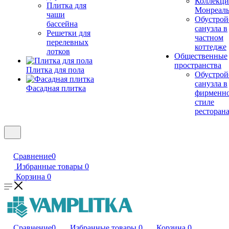
Коллекци
Плитка для
Монреал
чаши
Обустрой
бассейна
санузла в
Решетки для
частном
перелевных
коттедже
лотков
Общественные
пространства
Плитка для пола
Обустрой
санузла в
Фасадная плитка
фирменн
стиле
ресторан
Сравнение
0
Избранные товары
0
Корзина
0
Сравнение
0
Избранные товары
0
Корзина
0