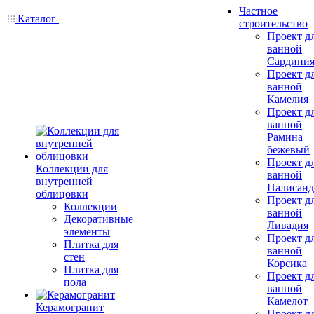
Частное
Каталог
строительство
Проект д
ванной
Сардини
Проект д
ванной
Камелия
Проект д
ванной
Рамина
бежевый
Проект д
Коллекции для
ванной
внутренней
Палисанд
облицовки
Проект д
Коллекции
ванной
Декоративные
Ливадия
элементы
Проект д
Плитка для
ванной
стен
Корсика
Плитка для
Проект д
пола
ванной
Камелот
Керамогранит
Проект д