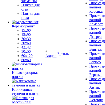
элементы
Проект д
Плитка для
ванной
стен
Корсика
Плитка для
Проект д
пола
ванной
Камелот
Керамогранит
Проект д
15х60
ванной
15x90
Джерси
30х30
Проект д
30х60
ванной
42х42
Винтаж
50х50
Бренды
Проект д
60х120
Акции
ванной
60х60
Борнео
Проект д
ванной
Кислотоупорная
Бергамо
плитка
Проект д
ванной
Антик
Клинкерные
Проект д
ступени и плитка
ванной
Астерия
Проект д