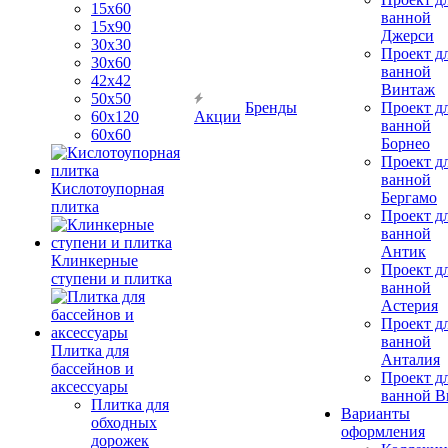
15х60
ванной
15x90
Джерси
30х30
Проект д
30х60
ванной
42х42
Винтаж
50х50
Бренды
Проект д
60х120
Акции
ванной
60х60
Борнео
Проект д
ванной
Кислотоупорная
Бергамо
плитка
Проект д
ванной
Антик
Клинкерные
Проект д
ступени и плитка
ванной
Астерия
Проект д
ванной
Плитка для
Анталия
бассейнов и
Проект д
аксессуары
ванной Br
Плитка для
Варианты
обходных
оформления
дорожек