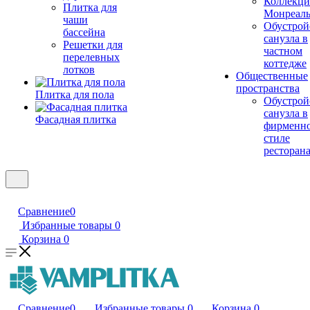
Коллекци
Плитка для
Монреал
чаши
Обустрой
бассейна
санузла в
Решетки для
частном
перелевных
коттедже
лотков
Общественные
пространства
Плитка для пола
Обустрой
санузла в
Фасадная плитка
фирменн
стиле
ресторан
Сравнение
0
Избранные товары
0
Корзина
0
Сравнение
0
Избранные товары
0
Корзина
0