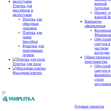
ванной
Плитка для
Анталия
бассейнов и
Проект д
аксессуары
ванной Br
Плитка для
Варианты
обходных
оформления
дорожек
Коллекци
Плитка для
Монреал
чаши
Обустрой
бассейна
санузла в
Решетки для
частном
перелевных
коттедже
лотков
Общественные
пространства
Плитка для пола
Обустрой
санузла в
Фасадная плитка
фирменн
стиле
ресторан
Готовые проекты