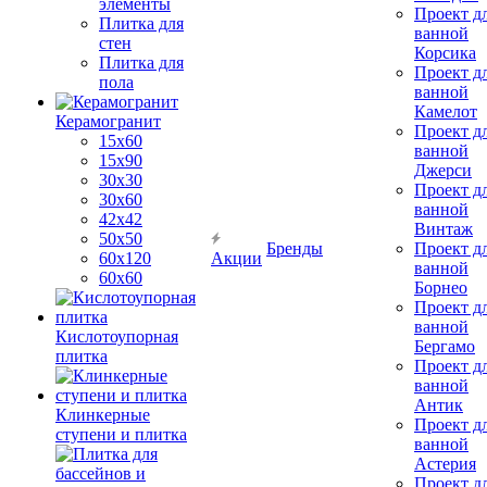
элементы
Проект д
Плитка для
ванной
стен
Корсика
Плитка для
Проект д
пола
ванной
Камелот
Керамогранит
Проект д
15х60
ванной
15x90
Джерси
30х30
Проект д
30х60
ванной
42х42
Винтаж
50х50
Бренды
Проект д
60х120
Акции
ванной
60х60
Борнео
Проект д
ванной
Кислотоупорная
Бергамо
плитка
Проект д
ванной
Антик
Клинкерные
Проект д
ступени и плитка
ванной
Астерия
Проект д