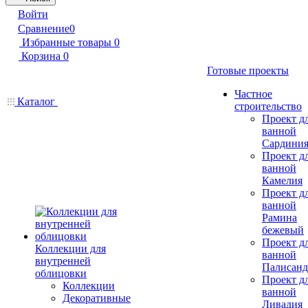
Войти
Сравнение
0
Избранные товары
0
Корзина
0
Готовые проекты
Частное
Каталог
строительство
Проект д
ванной
Сардини
Проект д
ванной
Камелия
Проект д
ванной
Рамина
бежевый
Проект д
Коллекции для
ванной
внутренней
Палисанд
облицовки
Проект д
Коллекции
ванной
Декоративные
Ливадия