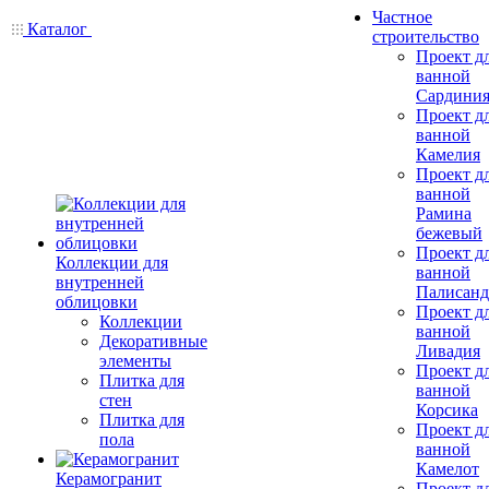
Частное
Каталог
строительство
Проект д
ванной
Сардини
Проект д
ванной
Камелия
Проект д
ванной
Рамина
бежевый
Проект д
Коллекции для
ванной
внутренней
Палисанд
облицовки
Проект д
Коллекции
ванной
Декоративные
Ливадия
элементы
Проект д
Плитка для
ванной
стен
Корсика
Плитка для
Проект д
пола
ванной
Камелот
Керамогранит
Проект д