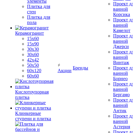
элементы
Проект д
Плитка для
ванной
стен
Корсика
Плитка для
Проект д
пола
ванной
Камелот
Керамогранит
Проект д
15х60
ванной
15x90
Джерси
30х30
Проект д
30х60
ванной
42х42
Винтаж
50х50
Бренды
Проект д
60х120
Акции
ванной
60х60
Борнео
Проект д
ванной
Кислотоупорная
Бергамо
плитка
Проект д
ванной
Антик
Клинкерные
Проект д
ступени и плитка
ванной
Астерия
Проект д