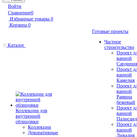
Войти
Сравнение
0
Избранные товары
0
Корзина
0
Готовые проекты
Частное
Каталог
строительство
Проект д
ванной
Сардини
Проект д
ванной
Камелия
Проект д
ванной
Рамина
бежевый
Проект д
Коллекции для
ванной
внутренней
Палисанд
облицовки
Проект д
Коллекции
ванной
Декоративные
Ливадия