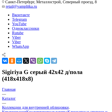
Санкт-Петербург, Металлострой, Северный проезд, 8
retail@vamplitka.ru
Вконтакте
Telegram
YouTube
Одноклассники
Rutube
Viber
Viber
WhatsApp
Sigiriya G серый 42х42 д/пола
(418x418x8)
Главная
—
Каталог
—
Коллекции для внутренней облицовки
Керамогранит
Кислотоупорная плитка
Клинкерные ступени и