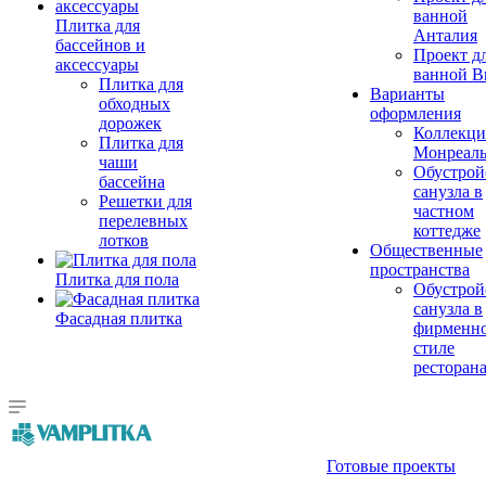
ванной
Плитка для
Анталия
бассейнов и
Проект д
аксессуары
ванной Br
Плитка для
Варианты
обходных
оформления
дорожек
Коллекци
Плитка для
Монреал
чаши
Обустрой
бассейна
санузла в
Решетки для
частном
перелевных
коттедже
лотков
Общественные
пространства
Плитка для пола
Обустрой
санузла в
Фасадная плитка
фирменн
стиле
ресторан
Готовые проекты