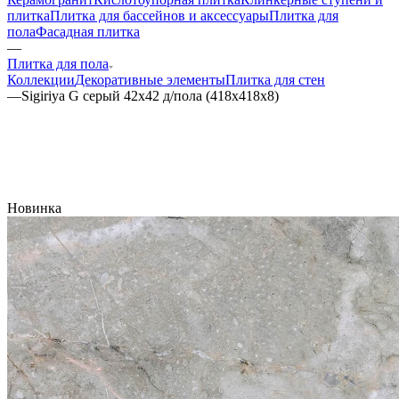
плитка
Плитка для бассейнов и аксессуары
Плитка для
пола
Фасадная плитка
—
Плитка для пола
Коллекции
Декоративные элементы
Плитка для стен
—
Sigiriya G серый 42х42 д/пола (418x418x8)
Новинка