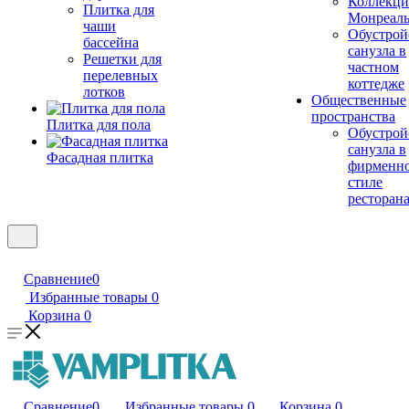
Коллекци
Плитка для
Монреал
чаши
Обустрой
бассейна
санузла в
Решетки для
частном
перелевных
коттедже
лотков
Общественные
пространства
Плитка для пола
Обустрой
санузла в
Фасадная плитка
фирменн
стиле
ресторан
Сравнение
0
Избранные товары
0
Корзина
0
Сравнение
0
Избранные товары
0
Корзина
0