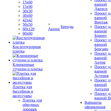
15х60
ванной
15x90
Джерси
30х30
Проект д
30х60
ванной
42х42
Винтаж
50х50
Бренды
Проект д
60х120
Акции
ванной
60х60
Борнео
Проект д
ванной
Кислотоупорная
Бергамо
плитка
Проект д
ванной
Антик
Клинкерные
Проект д
ступени и плитка
ванной
Астерия
Проект д
ванной
Плитка для
Анталия
бассейнов и
Проект д
аксессуары
ванной Br
Плитка для
Варианты
обходных
оформления
дорожек