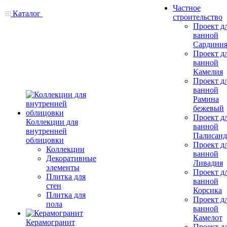
Частное
Каталог
строительство
Проект д
ванной
Сардини
Проект д
ванной
Камелия
Проект д
ванной
Рамина
бежевый
Проект д
Коллекции для
ванной
внутренней
Палисанд
облицовки
Проект д
Коллекции
ванной
Декоративные
Ливадия
элементы
Проект д
Плитка для
ванной
стен
Корсика
Плитка для
Проект д
пола
ванной
Камелот
Керамогранит
Проект д