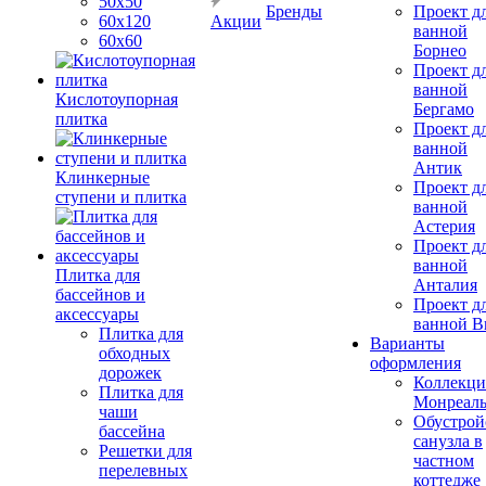
50х50
Бренды
Проект д
60х120
Акции
ванной
60х60
Борнео
Проект д
ванной
Кислотоупорная
Бергамо
плитка
Проект д
ванной
Антик
Клинкерные
Проект д
ступени и плитка
ванной
Астерия
Проект д
ванной
Плитка для
Анталия
бассейнов и
Проект д
аксессуары
ванной Br
Плитка для
Варианты
обходных
оформления
дорожек
Коллекци
Плитка для
Монреал
чаши
Обустрой
бассейна
санузла в
Решетки для
частном
перелевных
коттедже