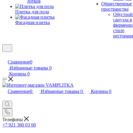
лотков
Общественные
пространства
Плитка для пола
Обустрой
санузла в
Фасадная плитка
фирменн
стиле
ресторан
Сравнение
0
Избранные товары
0
Корзина
0
Сравнение
0
Избранные товары
0
Корзина
0
Телефоны
+7 921 360 03 60