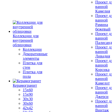
Проект д
ванной
Камелия
Проект д
ванной
Рамина
бежевый
Проект д
Коллекции для
ванной
внутренней
Палисанд
облицовки
Проект д
Коллекции
ванной
Декоративные
Ливадия
элементы
Проект д
Плитка для
ванной
стен
Корсика
Плитка для
Проект д
пола
ванной
Камелот
Керамогранит
Проект д
15х60
ванной
15x90
Джерси
30х30
Проект д
30х60
ванной
42х42
Винтаж