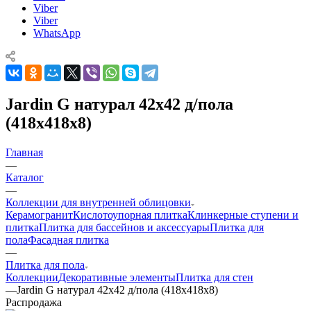
Viber
Viber
WhatsApp
Jardin G натурал 42х42 д/пола
(418x418x8)
Главная
—
Каталог
—
Коллекции для внутренней облицовки
Керамогранит
Кислотоупорная плитка
Клинкерные ступени и
плитка
Плитка для бассейнов и аксессуары
Плитка для
пола
Фасадная плитка
—
Плитка для пола
Коллекции
Декоративные элементы
Плитка для стен
—
Jardin G натурал 42х42 д/пола (418x418x8)
Распродажа