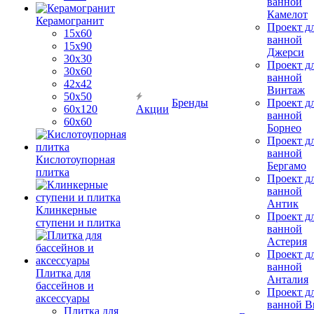
ванной
Камелот
Керамогранит
Проект д
15х60
ванной
15x90
Джерси
30х30
Проект д
30х60
ванной
42х42
Винтаж
50х50
Бренды
Проект д
60х120
Акции
ванной
60х60
Борнео
Проект д
ванной
Кислотоупорная
Бергамо
плитка
Проект д
ванной
Антик
Клинкерные
Проект д
ступени и плитка
ванной
Астерия
Проект д
ванной
Плитка для
Анталия
бассейнов и
Проект д
аксессуары
ванной Br
Плитка для