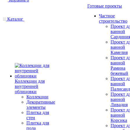
Готовые проекты
Частное
Каталог
строительство
Проект д
ванной
Сардини
Проект д
ванной
Камелия
Проект д
ванной
Рамина
бежевый
Проект д
Коллекции для
ванной
внутренней
Палисанд
облицовки
Проект д
Коллекции
ванной
Декоративные
Ливадия
элементы
Проект д
Плитка для
ванной
стен
Корсика
Плитка для
Проект д
пола