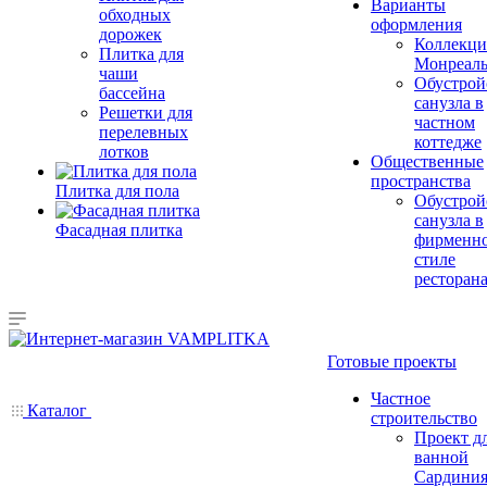
Варианты
обходных
оформления
дорожек
Коллекци
Плитка для
Монреал
чаши
Обустрой
бассейна
санузла в
Решетки для
частном
перелевных
коттедже
лотков
Общественные
пространства
Плитка для пола
Обустрой
санузла в
Фасадная плитка
фирменн
стиле
ресторан
Готовые проекты
Частное
Каталог
строительство
Проект д
ванной
Сардини