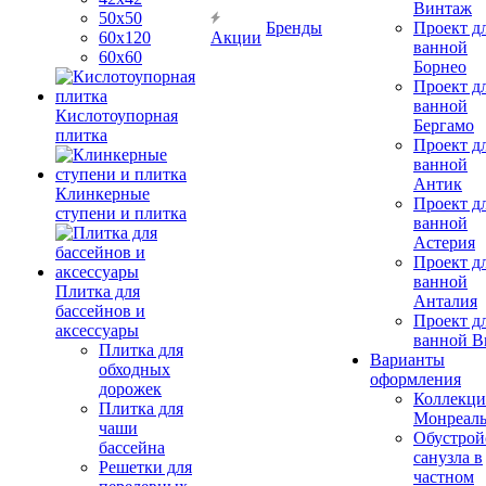
Винтаж
50х50
Бренды
Проект д
60х120
Акции
ванной
60х60
Борнео
Проект д
ванной
Кислотоупорная
Бергамо
плитка
Проект д
ванной
Антик
Клинкерные
Проект д
ступени и плитка
ванной
Астерия
Проект д
ванной
Плитка для
Анталия
бассейнов и
Проект д
аксессуары
ванной Br
Плитка для
Варианты
обходных
оформления
дорожек
Коллекци
Плитка для
Монреал
чаши
Обустрой
бассейна
санузла в
Решетки для
частном