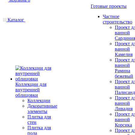
Готовые проекты
Частное
Каталог
строительство
Проект д
ванной
Сардини
Проект д
ванной
Камелия
Проект д
ванной
Рамина
бежевый
Проект д
Коллекции для
ванной
внутренней
Палисанд
облицовки
Проект д
Коллекции
ванной
Декоративные
Ливадия
элементы
Проект д
Плитка для
ванной
стен
Корсика
Плитка для
Проект д
пола