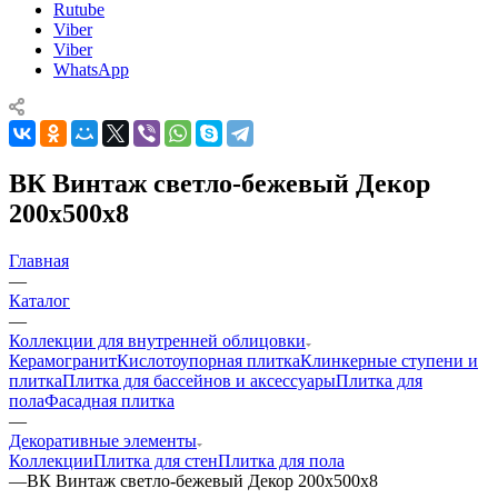
Rutube
Viber
Viber
WhatsApp
ВК Винтаж светло-бежевый Декор
200x500x8
Главная
—
Каталог
—
Коллекции для внутренней облицовки
Керамогранит
Кислотоупорная плитка
Клинкерные ступени и
плитка
Плитка для бассейнов и аксессуары
Плитка для
пола
Фасадная плитка
—
Декоративные элементы
Коллекции
Плитка для стен
Плитка для пола
—
ВК Винтаж светло-бежевый Декор 200x500x8