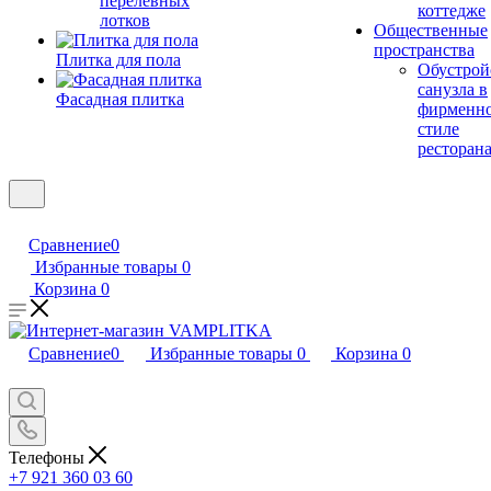
перелевных
коттедже
лотков
Общественные
пространства
Плитка для пола
Обустрой
санузла в
Фасадная плитка
фирменн
стиле
ресторан
Сравнение
0
Избранные товары
0
Корзина
0
Сравнение
0
Избранные товары
0
Корзина
0
Телефоны
+7 921 360 03 60