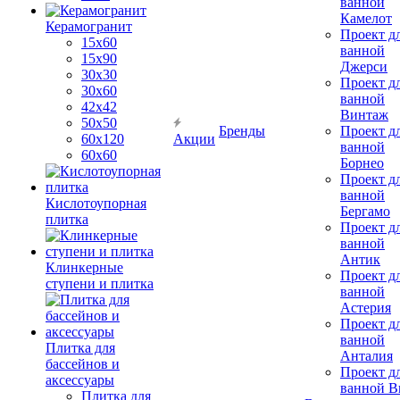
ванной
Камелот
Керамогранит
Проект д
15х60
ванной
15x90
Джерси
30х30
Проект д
30х60
ванной
42х42
Винтаж
50х50
Бренды
Проект д
60х120
Акции
ванной
60х60
Борнео
Проект д
ванной
Кислотоупорная
Бергамо
плитка
Проект д
ванной
Антик
Клинкерные
Проект д
ступени и плитка
ванной
Астерия
Проект д
ванной
Плитка для
Анталия
бассейнов и
Проект д
аксессуары
ванной Br
Плитка для