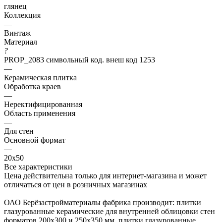
глянец
Коллекция
—
Винтаж
Материал
?
PROP_2083 символьный код. внеш код 1253
—
Керамическая плитка
Обработка краев
—
Неректифицированная
Область применения
—
Для стен
Основной формат
—
20х50
Все характеристики
Цена действительна только для интернет-магазина и может
отличаться от цен в розничных магазинах
ОАО Берёзастройматериалы фабрика производит: плитки
глазурованные керамические для внутренней облицовки стен
форматов 200х300 и 250х350 мм, плитки глазурованные