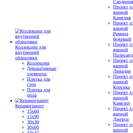
Сардини
Проект д
ванной
Камелия
Проект д
ванной
Рамина
бежевый
Проект д
Коллекции для
ванной
внутренней
Палисанд
облицовки
Проект д
Коллекции
ванной
Декоративные
Ливадия
элементы
Проект д
Плитка для
ванной
стен
Корсика
Плитка для
Проект д
пола
ванной
Камелот
Керамогранит
Проект д
15х60
ванной
15x90
Джерси
30х30
Проект д
30х60
ванной
42х42