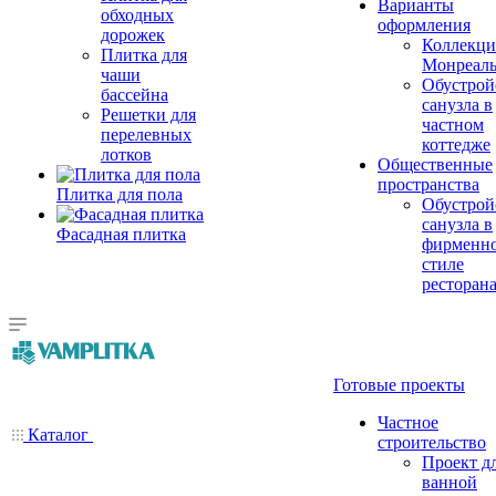
Варианты
обходных
оформления
дорожек
Коллекци
Плитка для
Монреал
чаши
Обустрой
бассейна
санузла в
Решетки для
частном
перелевных
коттедже
лотков
Общественные
пространства
Плитка для пола
Обустрой
санузла в
Фасадная плитка
фирменн
стиле
ресторан
Готовые проекты
Частное
Каталог
строительство
Проект д
ванной