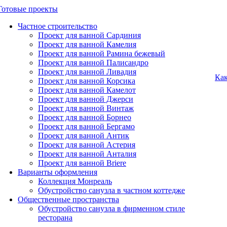
Готовые проекты
Частное строительство
Проект для ванной Сардиния
Проект для ванной Камелия
Проект для ванной Рамина бежевый
Проект для ванной Палисандро
Проект для ванной Ливадия
Как
Проект для ванной Корсика
Проект для ванной Камелот
Проект для ванной Джерси
Проект для ванной Винтаж
Проект для ванной Борнео
Проект для ванной Бергамо
Проект для ванной Антик
Проект для ванной Астерия
Проект для ванной Анталия
Проект для ванной Briere
Варианты оформления
Коллекция Монреаль
Обустройство санузла в частном коттедже
Общественные пространства
Обустройство санузла в фирменном стиле
ресторана