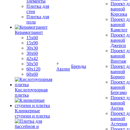
элементы
Проект д
Плитка для
ванной
стен
Корсика
Плитка для
Проект д
пола
ванной
Камелот
Керамогранит
Проект д
15х60
ванной
15x90
Джерси
30х30
Проект д
30х60
ванной
42х42
Винтаж
50х50
Бренды
Проект д
60х120
Акции
ванной
60х60
Борнео
Проект д
ванной
Кислотоупорная
Бергамо
плитка
Проект д
ванной
Антик
Клинкерные
Проект д
ступени и плитка
ванной
Астерия
Проект д