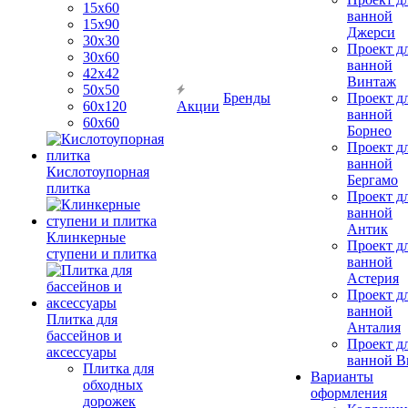
15х60
ванной
15x90
Джерси
30х30
Проект д
30х60
ванной
42х42
Винтаж
50х50
Бренды
Проект д
60х120
Акции
ванной
60х60
Борнео
Проект д
ванной
Кислотоупорная
Бергамо
плитка
Проект д
ванной
Антик
Клинкерные
Проект д
ступени и плитка
ванной
Астерия
Проект д
ванной
Плитка для
Анталия
бассейнов и
Проект д
аксессуары
ванной Br
Плитка для
Варианты
обходных
оформления
дорожек