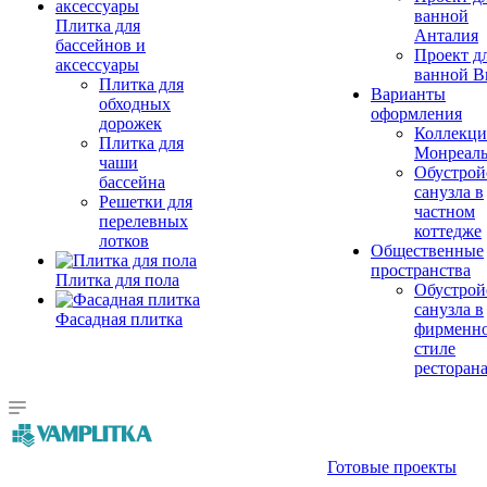
ванной
Плитка для
Анталия
бассейнов и
Проект д
аксессуары
ванной Br
Плитка для
Варианты
обходных
оформления
дорожек
Коллекци
Плитка для
Монреал
чаши
Обустрой
бассейна
санузла в
Решетки для
частном
перелевных
коттедже
лотков
Общественные
пространства
Плитка для пола
Обустрой
санузла в
Фасадная плитка
фирменн
стиле
ресторан
Готовые проекты