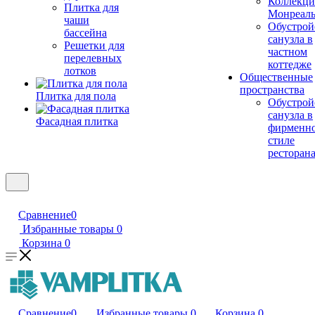
Коллекци
Плитка для
Монреал
чаши
Обустрой
бассейна
санузла в
Решетки для
частном
перелевных
коттедже
лотков
Общественные
пространства
Плитка для пола
Обустрой
санузла в
Фасадная плитка
фирменн
стиле
ресторан
Сравнение
0
Избранные товары
0
Корзина
0
Сравнение
0
Избранные товары
0
Корзина
0