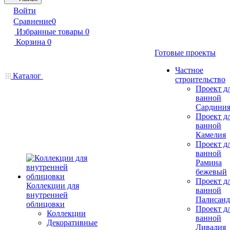
Войти
Сравнение
0
Избранные товары
0
Корзина
0
Готовые проекты
Частное
Каталог
строительство
Проект д
ванной
Сардини
Проект д
ванной
Камелия
Проект д
ванной
Рамина
бежевый
Проект д
Коллекции для
ванной
внутренней
Палисанд
облицовки
Проект д
Коллекции
ванной
Декоративные
Ливадия