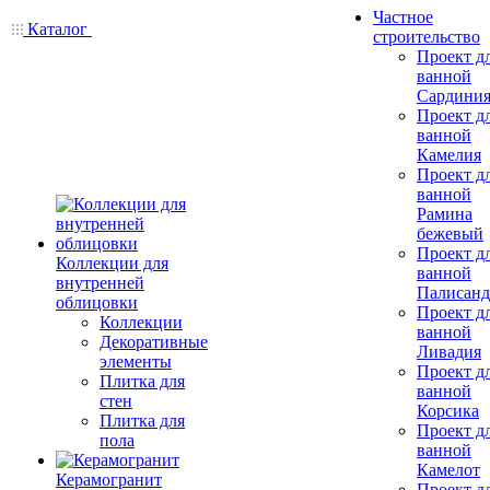
Частное
Каталог
строительство
Проект д
ванной
Сардини
Проект д
ванной
Камелия
Проект д
ванной
Рамина
бежевый
Проект д
Коллекции для
ванной
внутренней
Палисанд
облицовки
Проект д
Коллекции
ванной
Декоративные
Ливадия
элементы
Проект д
Плитка для
ванной
стен
Корсика
Плитка для
Проект д
пола
ванной
Камелот
Керамогранит
Проект д