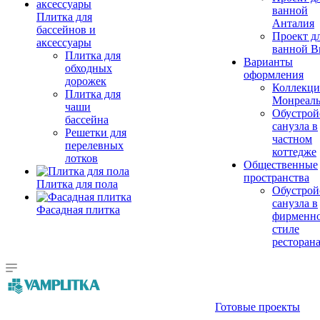
ванной
Плитка для
Анталия
бассейнов и
Проект д
аксессуары
ванной Br
Плитка для
Варианты
обходных
оформления
дорожек
Коллекци
Плитка для
Монреал
чаши
Обустрой
бассейна
санузла в
Решетки для
частном
перелевных
коттедже
лотков
Общественные
пространства
Плитка для пола
Обустрой
санузла в
Фасадная плитка
фирменн
стиле
ресторан
Готовые проекты