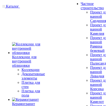
Частное
Каталог
строительство
Проект д
ванной
Сардини
Проект д
ванной
Камелия
Проект д
ванной
Рамина
бежевый
Проект д
Коллекции для
ванной
внутренней
Палисанд
облицовки
Проект д
Коллекции
ванной
Декоративные
Ливадия
элементы
Проект д
Плитка для
ванной
стен
Корсика
Плитка для
Проект д
пола
ванной
Камелот
Керамогранит
Проект д