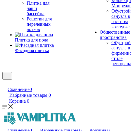
Коллекци
Плитка для
Монреал
чаши
Обустрой
бассейна
санузла в
Решетки для
частном
перелевных
коттедже
лотков
Общественные
пространства
Плитка для пола
Обустрой
санузла в
Фасадная плитка
фирменн
стиле
ресторан
Сравнение
0
Избранные товары
0
Корзина
0
Сравнение
0
Избранные товары
0
Корзина
0