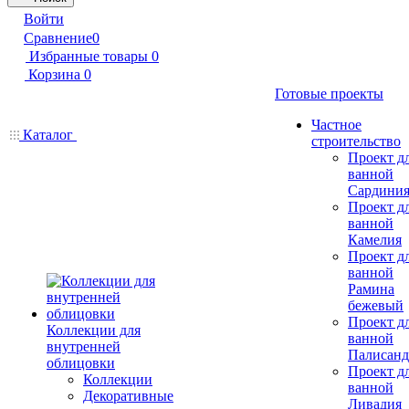
Войти
Сравнение
0
Избранные товары
0
Корзина
0
Готовые проекты
Частное
Каталог
строительство
Проект д
ванной
Сардини
Проект д
ванной
Камелия
Проект д
ванной
Рамина
бежевый
Проект д
Коллекции для
ванной
внутренней
Палисанд
облицовки
Проект д
Коллекции
ванной
Декоративные
Ливадия