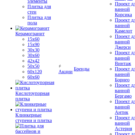
элементы
Проект д
Плитка для
ванной
стен
Корсика
Плитка для
Проект д
пола
ванной
Камелот
Керамогранит
Проект д
15х60
ванной
15x90
Джерси
30х30
Проект д
30х60
ванной
42х42
Винтаж
50х50
Бренды
Проект д
60х120
Акции
ванной
60х60
Борнео
Проект д
ванной
Кислотоупорная
Бергамо
плитка
Проект д
ванной
Антик
Клинкерные
Проект д
ступени и плитка
ванной
Астерия
Проект д