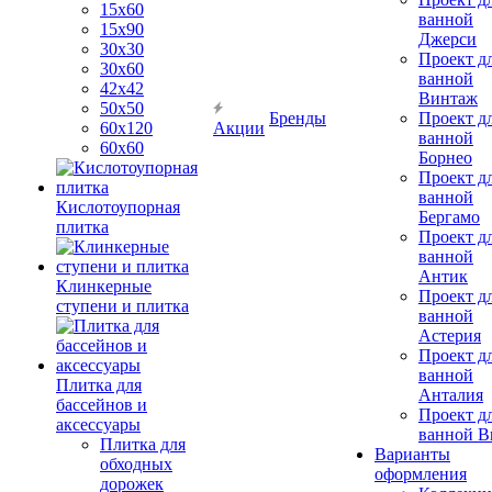
15х60
ванной
15x90
Джерси
30х30
Проект д
30х60
ванной
42х42
Винтаж
50х50
Бренды
Проект д
60х120
Акции
ванной
60х60
Борнео
Проект д
ванной
Кислотоупорная
Бергамо
плитка
Проект д
ванной
Антик
Клинкерные
Проект д
ступени и плитка
ванной
Астерия
Проект д
ванной
Плитка для
Анталия
бассейнов и
Проект д
аксессуары
ванной Br
Плитка для
Варианты
обходных
оформления
дорожек