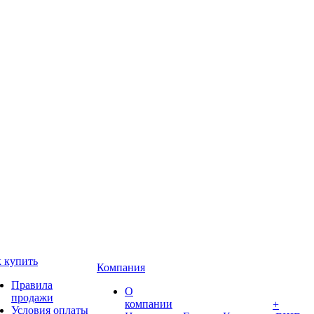
 купить
Компания
Правила
О
продажи
компании
+
Условия оплаты