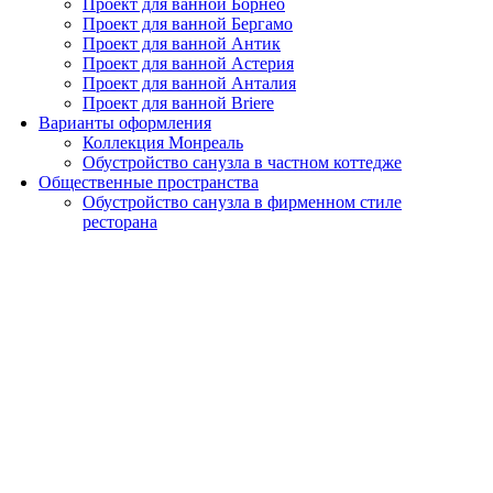
Проект для ванной Борнео
Проект для ванной Бергамо
Проект для ванной Антик
Проект для ванной Астерия
Проект для ванной Анталия
Проект для ванной Briere
Варианты оформления
Коллекция Монреаль
Обустройство санузла в частном коттедже
Общественные пространства
Обустройство санузла в фирменном стиле
ресторана