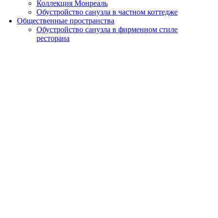
Коллекция Монреаль
Обустройство санузла в частном коттедже
Общественные пространства
Обустройство санузла в фирменном стиле
ресторана