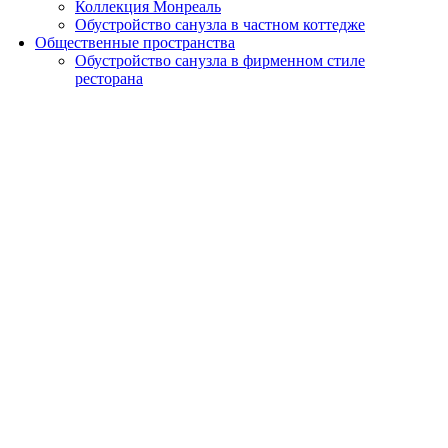
Коллекция Монреаль
Обустройство санузла в частном коттедже
Общественные пространства
Обустройство санузла в фирменном стиле
ресторана