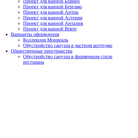
Проект для ванной Борнео
Проект для ванной Бергамо
Проект для ванной Антик
Проект для ванной Астерия
Проект для ванной Анталия
Проект для ванной Briere
Варианты оформления
Коллекция Монреаль
Обустройство санузла в частном коттедже
Общественные пространства
Обустройство санузла в фирменном стиле
ресторана