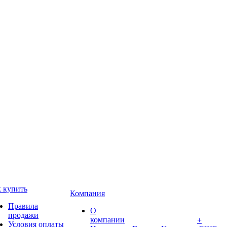
 купить
Компания
Правила
О
продажи
компании
+
Условия оплаты