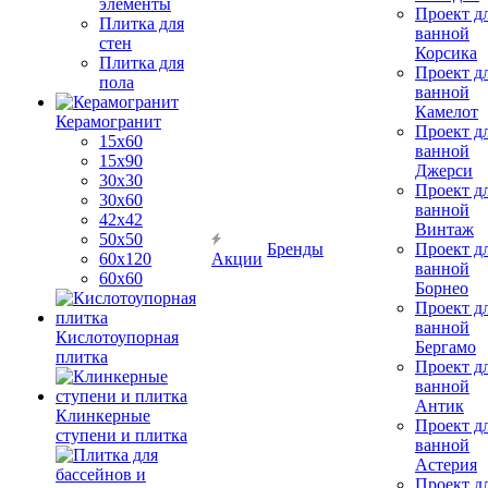
элементы
Проект д
Плитка для
ванной
стен
Корсика
Плитка для
Проект д
пола
ванной
Камелот
Керамогранит
Проект д
15х60
ванной
15x90
Джерси
30х30
Проект д
30х60
ванной
42х42
Винтаж
50х50
Бренды
Проект д
60х120
Акции
ванной
60х60
Борнео
Проект д
ванной
Кислотоупорная
Бергамо
плитка
Проект д
ванной
Антик
Клинкерные
Проект д
ступени и плитка
ванной
Астерия
Проект д