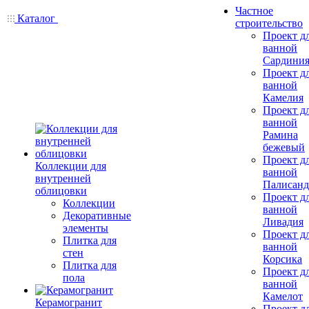
Частное
Каталог
строительство
Проект д
ванной
Сардини
Проект д
ванной
Камелия
Проект д
ванной
Рамина
бежевый
Проект д
Коллекции для
ванной
внутренней
Палисанд
облицовки
Проект д
Коллекции
ванной
Декоративные
Ливадия
элементы
Проект д
Плитка для
ванной
стен
Корсика
Плитка для
Проект д
пола
ванной
Камелот
Керамогранит
Проект д