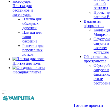
ванной
Плитка для
Анталия
бассейнов и
Проект д
аксессуары
ванной Br
Плитка для
Варианты
обходных
оформления
дорожек
Коллекци
Плитка для
Монреал
чаши
Обустрой
бассейна
санузла в
Решетки для
частном
перелевных
коттедже
лотков
Общественные
пространства
Плитка для пола
Обустрой
санузла в
Фасадная плитка
фирменн
стиле
ресторан
Готовые проекты