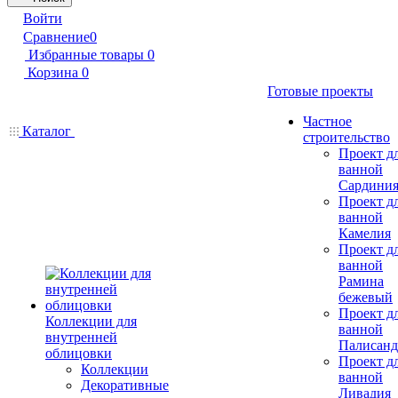
Войти
Сравнение
0
Избранные товары
0
Корзина
0
Готовые проекты
Частное
Каталог
строительство
Проект д
ванной
Сардини
Проект д
ванной
Камелия
Проект д
ванной
Рамина
бежевый
Проект д
Коллекции для
ванной
внутренней
Палисанд
облицовки
Проект д
Коллекции
ванной
Декоративные
Ливадия