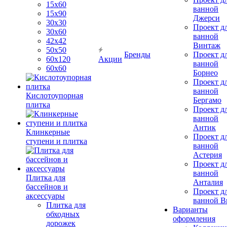
15х60
ванной
15x90
Джерси
30х30
Проект д
30х60
ванной
42х42
Винтаж
50х50
Бренды
Проект д
60х120
Акции
ванной
60х60
Борнео
Проект д
ванной
Кислотоупорная
Бергамо
плитка
Проект д
ванной
Антик
Клинкерные
Проект д
ступени и плитка
ванной
Астерия
Проект д
ванной
Плитка для
Анталия
бассейнов и
Проект д
аксессуары
ванной Br
Плитка для
Варианты
обходных
оформления
дорожек