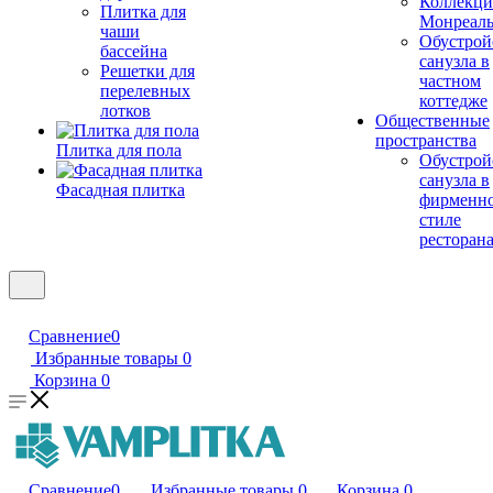
Коллекци
Плитка для
Монреал
чаши
Обустрой
бассейна
санузла в
Решетки для
частном
перелевных
коттедже
лотков
Общественные
пространства
Плитка для пола
Обустрой
санузла в
Фасадная плитка
фирменн
стиле
ресторан
Сравнение
0
Избранные товары
0
Корзина
0
Сравнение
0
Избранные товары
0
Корзина
0