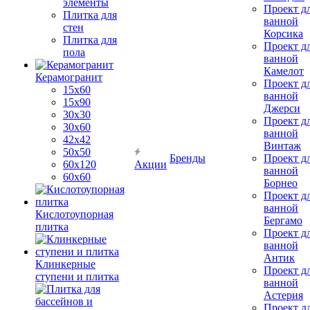
элементы
Проект д
Плитка для
ванной
стен
Корсика
Плитка для
Проект д
пола
ванной
Камелот
Керамогранит
Проект д
15х60
ванной
15x90
Джерси
30х30
Проект д
30х60
ванной
42х42
Винтаж
50х50
Бренды
Проект д
60х120
Акции
ванной
60х60
Борнео
Проект д
ванной
Кислотоупорная
Бергамо
плитка
Проект д
ванной
Антик
Клинкерные
Проект д
ступени и плитка
ванной
Астерия
Проект д