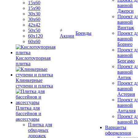
15х60
ванной
15x90
Джерси
30х30
Проект д
30х60
ванной
42х42
Винтаж
50х50
Бренды
Проект д
60х120
Акции
ванной
60х60
Борнео
Проект д
ванной
Кислотоупорная
Бергамо
плитка
Проект д
ванной
Антик
Клинкерные
Проект д
ступени и плитка
ванной
Астерия
Проект д
ванной
Плитка для
Анталия
бассейнов и
Проект д
аксессуары
ванной Br
Плитка для
Варианты
обходных
оформления
дорожек