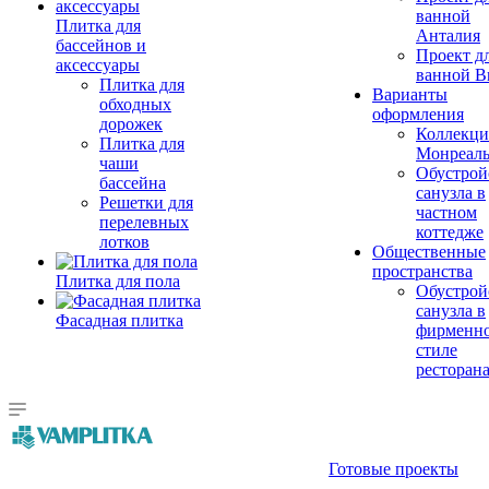
ванной
Плитка для
Анталия
бассейнов и
Проект д
аксессуары
ванной Br
Плитка для
Варианты
обходных
оформления
дорожек
Коллекци
Плитка для
Монреал
чаши
Обустрой
бассейна
санузла в
Решетки для
частном
перелевных
коттедже
лотков
Общественные
пространства
Плитка для пола
Обустрой
санузла в
Фасадная плитка
фирменн
стиле
ресторан
Готовые проекты