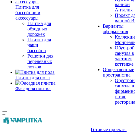
ванной
Плитка для
Анталия
бассейнов и
Проект д
аксессуары
ванной Br
Плитка для
Варианты
обходных
оформления
дорожек
Коллекци
Плитка для
Монреал
чаши
Обустрой
бассейна
санузла в
Решетки для
частном
перелевных
коттедже
лотков
Общественные
пространства
Плитка для пола
Обустрой
санузла в
Фасадная плитка
фирменн
стиле
ресторан
Готовые проекты