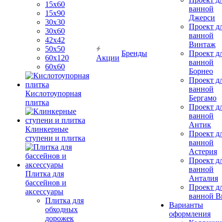
15х60
ванной
15x90
Джерси
30х30
Проект д
30х60
ванной
42х42
Винтаж
50х50
Бренды
Проект д
60х120
Акции
ванной
60х60
Борнео
Проект д
ванной
Кислотоупорная
Бергамо
плитка
Проект д
ванной
Антик
Клинкерные
Проект д
ступени и плитка
ванной
Астерия
Проект д
ванной
Плитка для
Анталия
бассейнов и
Проект д
аксессуары
ванной Br
Плитка для
Варианты
обходных
оформления
дорожек