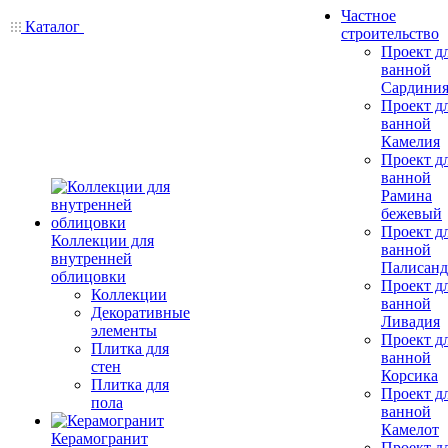
Частное
Каталог
строительство
Проект д
ванной
Сардини
Проект д
ванной
Камелия
Проект д
ванной
Рамина
бежевый
Проект д
Коллекции для
ванной
внутренней
Палисанд
облицовки
Проект д
Коллекции
ванной
Декоративные
Ливадия
элементы
Проект д
Плитка для
ванной
стен
Корсика
Плитка для
Проект д
пола
ванной
Камелот
Керамогранит
Проект д