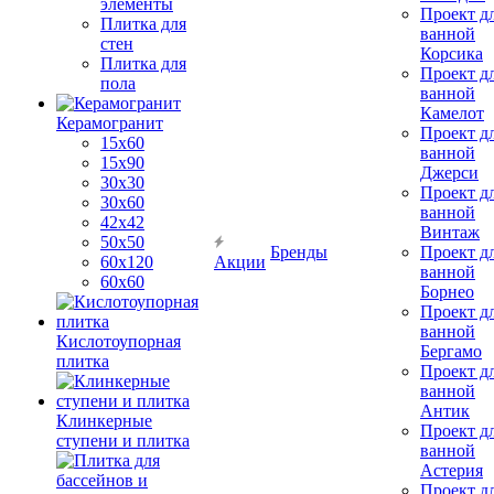
элементы
Проект д
Плитка для
ванной
стен
Корсика
Плитка для
Проект д
пола
ванной
Камелот
Керамогранит
Проект д
15х60
ванной
15x90
Джерси
30х30
Проект д
30х60
ванной
42х42
Винтаж
50х50
Бренды
Проект д
60х120
Акции
ванной
60х60
Борнео
Проект д
ванной
Кислотоупорная
Бергамо
плитка
Проект д
ванной
Антик
Клинкерные
Проект д
ступени и плитка
ванной
Астерия
Проект д