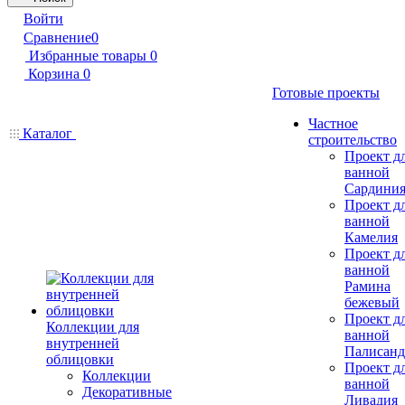
Войти
Сравнение
0
Избранные товары
0
Корзина
0
Готовые проекты
Частное
Каталог
строительство
Проект д
ванной
Сардини
Проект д
ванной
Камелия
Проект д
ванной
Рамина
бежевый
Проект д
Коллекции для
ванной
внутренней
Палисанд
облицовки
Проект д
Коллекции
ванной
Декоративные
Ливадия