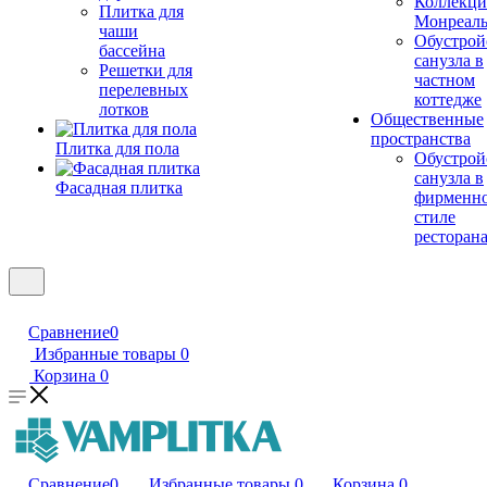
Коллекци
Плитка для
Монреал
чаши
Обустрой
бассейна
санузла в
Решетки для
частном
перелевных
коттедже
лотков
Общественные
пространства
Плитка для пола
Обустрой
санузла в
Фасадная плитка
фирменн
стиле
ресторан
Сравнение
0
Избранные товары
0
Корзина
0
Сравнение
0
Избранные товары
0
Корзина
0