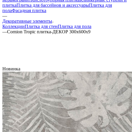
плитка
Плитка для бассейнов и аксессуары
Плитка для
пола
Фасадная плитка
—
Декоративные элементы
Коллекции
Плитка для стен
Плитка для пола
—
Cornion Tropic плитка-ДЕКОР 300x600x9
Новинка