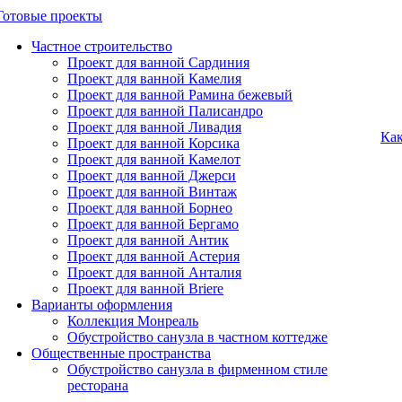
Готовые проекты
Частное строительство
Проект для ванной Сардиния
Проект для ванной Камелия
Проект для ванной Рамина бежевый
Проект для ванной Палисандро
Проект для ванной Ливадия
Как
Проект для ванной Корсика
Проект для ванной Камелот
Проект для ванной Джерси
Проект для ванной Винтаж
Проект для ванной Борнео
Проект для ванной Бергамо
Проект для ванной Антик
Проект для ванной Астерия
Проект для ванной Анталия
Проект для ванной Briere
Варианты оформления
Коллекция Монреаль
Обустройство санузла в частном коттедже
Общественные пространства
Обустройство санузла в фирменном стиле
ресторана